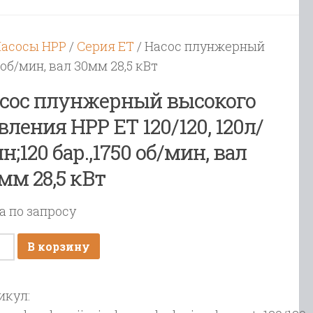
асосы HPP
/
Серия ET
/ Насос плунжерный
 об/мин, вал 30мм 28,5 кВт
сос плунжерный высокого
вления HPP ET 120/120, 120л/
н;120 бар.,1750 об/мин, вал
мм 28,5 кВт
а по запросу
ичество
В корзину
ара
ос
икул:
нжерный