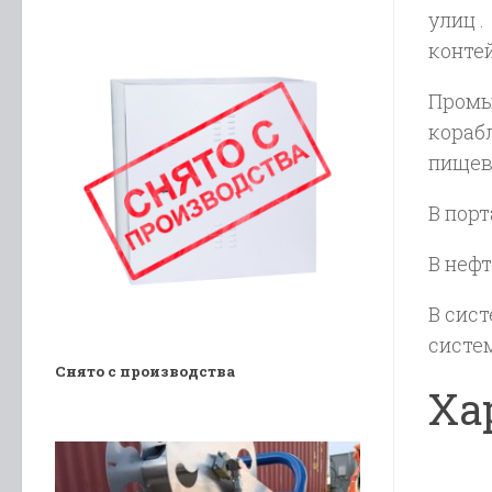
улиц 
конте
Промы
кораб
пищев
В пор
В неф
В сис
систе
Снято с производства
Ха