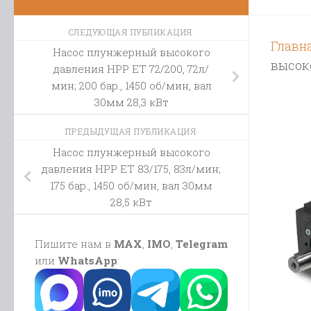
СЛЕДУЮЩАЯ ПУБЛИКАЦИЯ
Главн
Насос плунжерный высокого
высоко
давления HPP ET 72/200, 72л/
мин; 200 бар., 1450 об/мин, вал
30мм 28,3 кВт
ПРЕДЫДУЩАЯ ПУБЛИКАЦИЯ
Насос плунжерный высокого
давления HPP ET 83/175, 83л/мин;
175 бар., 1450 об/мин, вал 30мм
28,5 кВт
Пишите нам в
MAX
,
IMO
,
Telegram
или
WhatsApp
: