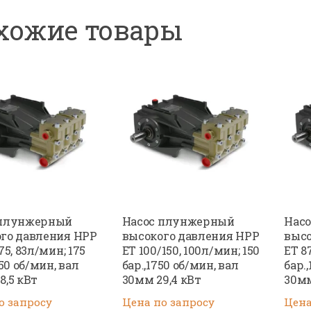
хожие товары
 плунжерный
Насос плунжерный
Нас
го давления HPP
высокого давления HPP
высо
75, 83л/мин; 175
ET 100/150, 100л/мин; 150
ET 8
450 об/мин, вал
бар.,1750 об/мин, вал
бар.
8,5 кВт
30мм 29,4 кВт
30мм
о запросу
Цена по запросу
Цена