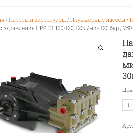
ая
/
Насосы и аксессуары
/
Плунжерные насосы
/
Н
го давления HPP ET 120/120, 120л/мин;120 бар.,1750
На
да
ми
30
Цен
Кол
тов
Нас
Арт
плу