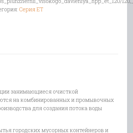
os_plunzhernii_visokogo_davleniya_hpp_et_120/120,_
окого
егория:
Серия ET
ления
120,
/
;120
,1750
,
ации занимающиеся очисткой
м
уются на комбинированных и промывочных
оизводства для создания потока воды
тья городских мусорных контейнеров и