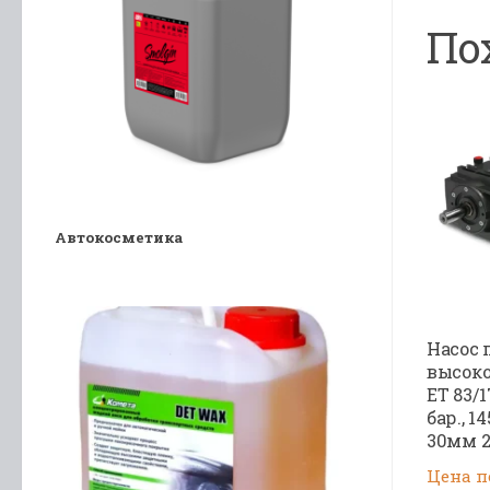
По
Автокосметика
Насос
высоко
ET 83/1
бар., 1
30мм 2
Цена п