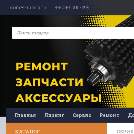
comet-russia.ru
8-800-5000-499
Перейти к содержимому
Поиск
товаров
Главная
Лизинг
Сервис
Ремонт
До
КАТАЛОГ
СЕРИЯ