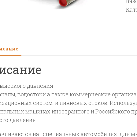
nas
выс
Кат
дав
HPP
ET
120/
120л
исание
мин
бар.
исание
об/
мин
 высокого давления
вал
аналы, водостоки а также коммерческие организ
30м
изационных систем и ливневых стоков. Использ
28,5
нальных машинах иностранного и Российского пр
кВт
ого давления.
авливаются на специальных автомобилях для мы