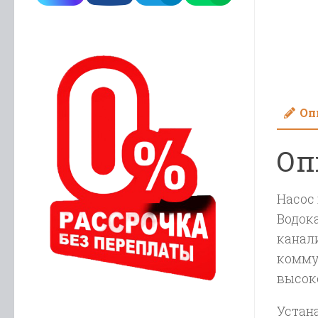
Оп
Оп
Насос
Водок
канал
комму
высок
Устан