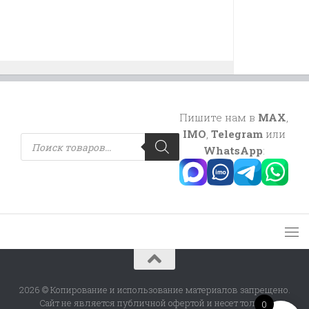
Пишите нам в
MAX
,
IMO
,
Telegram
или
Поиск
товаров
WhatsApp
:
2026 © Копирование и использование материалов запрещено.
Сайт не является публичной офертой и несет только
0