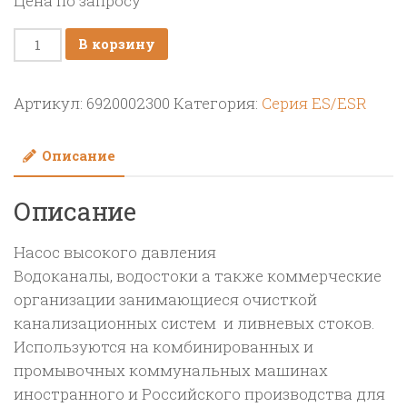
Цена по запросу
Количество
В корзину
товара
Насос
Артикул:
6920002300
Категория:
Серия ES/ESR
плунжерный
высокого
Описание
давления
HPP
Описание
ESR
185/160;
Насос высокого давления
185
Водоканалы, водостоки а также коммерческие
л/
организации занимающиеся очисткой
мин;
канализационных систем и ливневых стоков.
160
Используются на комбинированных и
бар.
промывочных коммунальных машинах
2200
иностранного и Российского производства для
об/