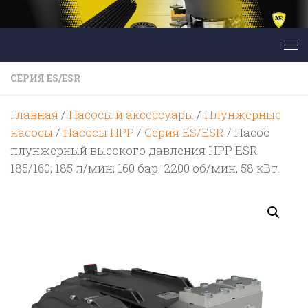
Перейти к содержимому
СЕРИЯ ES/ESR
Главная
/
Насосы и аксессуары
/
Плунжерные
насосы
/
Насосы HPP
/
Серия ES/ESR
/ Насос
плунжерный высокого давления HPP ESR
185/160; 185 л/мин; 160 бар. 2200 об/мин, 58 кВт.