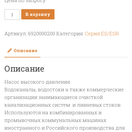
Цена по запросу
Количество
В корзину
товара
Насос
Артикул:
6920000200
Категория:
Серия ES/ESR
плунжерный
высокого
Описание
давления
HPP
Описание
ES
185/160.
Насос высокого давления
185
Водоканалы, водостоки а также коммерческие
л/
организации занимающиеся очисткой
мин;
канализационных систем и ливневых стоков.
160
Используются на комбинированных и
бар.
промывочных коммунальных машинах
1200
иностранного и Российского производства для
об/