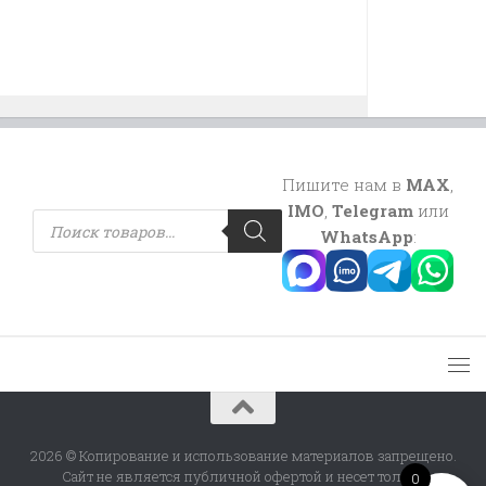
Пишите нам в
MAX
,
IMO
,
Telegram
или
Поиск
товаров
WhatsApp
:
2026 © Копирование и использование материалов запрещено.
Сайт не является публичной офертой и несет только
0