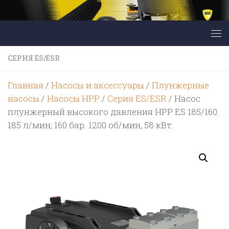
Перейти к содержимому
СЕРИЯ ES/ESR
Главная
/
Насосы и аксессуары
/
Плунжерные
насосы
/
Насосы HPP
/
Серия ES/ESR
/ Насос
плунжерный высокого давления HPP ES 185/160.
185 л/мин; 160 бар. 1200 об/мин, 58 кВт.