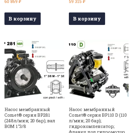
60 869
₽
59 315
₽
В корзину
В корзину
Насос мембранный
Насос мембранный
Comet® серия BP281
Comet® серия BP110 D (110
(248л/мин; 20 бар); вал
л/мин; 20 бар);
ВОМ 1″3/8
гидрокомпенсатор;
фланец под гидромотор