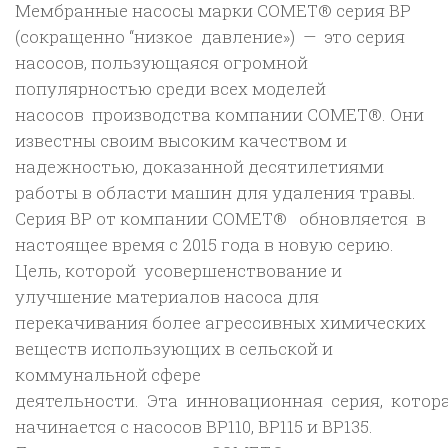
Мембранные насосы марки COMET® серия BP
мин;
(сокращенно “низкое давление») — это серия
15
насосов, пользующаяся огромной
бар);
популярностью среди всех моделей
гладкий/
насосов производства компании COMET®. Они
шпонка
известны своим высоким качеством и
d
надежностью, доказанной десятилетиями
30
работы в области машин для удаления травы.
Серия ВР от компании COMET® обновляется в
настоящее время с 2015 года в новую серию.
Цель, которой усовершенствование и
улучшение материалов насоса для
перекачивания более агрессивных химических
веществ использующих в сельской и
коммунальной сфере
деятельности. Эта инновационная серия, котор
начинается с насосов BP110, BP115 и BP135.