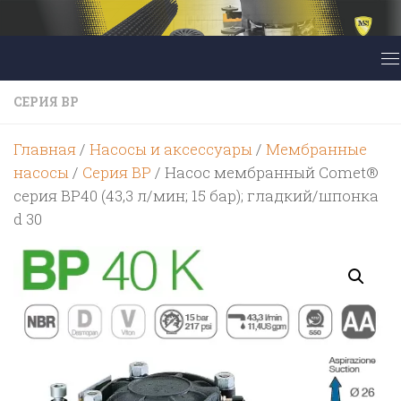
Перейти к содержимому
CЕРИЯ BP
Главная
/
Насосы и аксессуары
/
Мембранные
насосы
/
Cерия BP
/ Насос мембранный Comet®
серия BP40 (43,3 л/мин; 15 бар); гладкий/шпонка
d 30