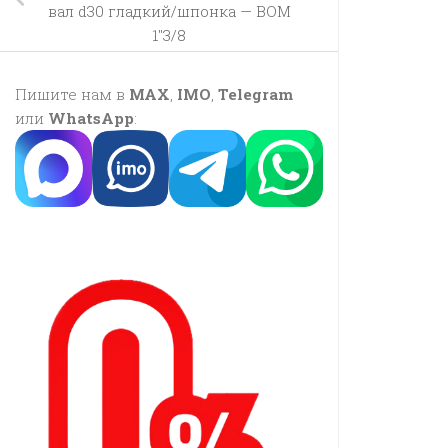
вал d30 гладкий/шпонка — ВОМ
1″3/8
Пишите нам в
MAX
,
IMO
,
Telegram
или
WhatsApp
: