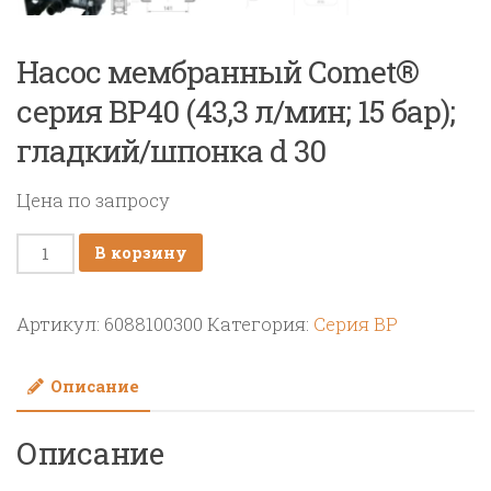
Насос мембранный Comet®
серия BP40 (43,3 л/мин; 15 бар);
гладкий/шпонка d 30
Цена по запросу
Количество
В корзину
товара
Насос
Артикул:
6088100300
Категория:
Cерия BP
мембранный
Comet®
Описание
серия
BP40
Описание
(43,3
л/