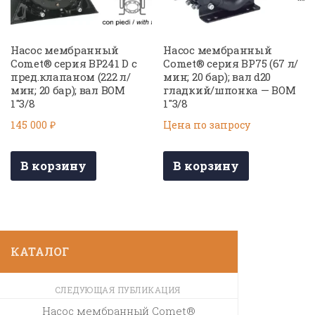
Насос мембранный
Насос мембранный
Comet® серия BP241 D с
Comet® серия BP75 (67 л/
пред.клапаном (222 л/
мин; 20 бар); вал d20
мин; 20 бар); вал ВОМ
гладкий/шпонка — ВОМ
1″3/8
1″3/8
145 000
₽
Цена по запросу
В корзину
В корзину
КАТАЛОГ
СЛЕДУЮЩАЯ ПУБЛИКАЦИЯ
Насос мембранный Comet®