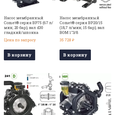
Насос мембранный
Насос мембранный
Comet® серия BP75 (67 л/
Comet® серия BP20/15
мин; 20 бар); вал d30
(18,7 л/мин; 15 бар); вал
гладкий/шпонка
ВОМ 1″3/8
Цена по запросу
35 728
₽
В корзину
В корзину