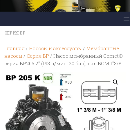
Перейти к содержимому
CЕРИЯ BP
Главная
/
Насосы и аксессуары
/
Мембранные
насосы
/
Cерия BP
/ Насос мембранный Comet®
серия BP205 2″ (193 л/мин; 20 бар); вал ВОМ 1″3/8