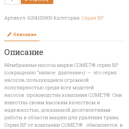
товара
Насос
Артикул:
6104100900
Категория:
Cерия BP
мембранный
Comet®
Описание
серия
BP205
Описание
2"
(193
Мембранные насосы марки COMET® серия BP
л/
(сокращенно “низкое давление») — это серия
мин;
насосов, пользующаяся огромной
20
популярностью среди всех моделей
бар);
насосов производства компании COMET®. Они
вал
известны своим высоким качеством и
ВОМ
надежностью, доказанной десятилетиями
1"3/8
работы в области машин для удаления травы.
Серия ВР от компании COMET® обновляется в