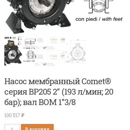
Насос мембранный Comet®
серия BP205 2″ (193 л/мин; 20
бар); вал ВОМ 1″3/8
100 517
₽
Количество
В корзину