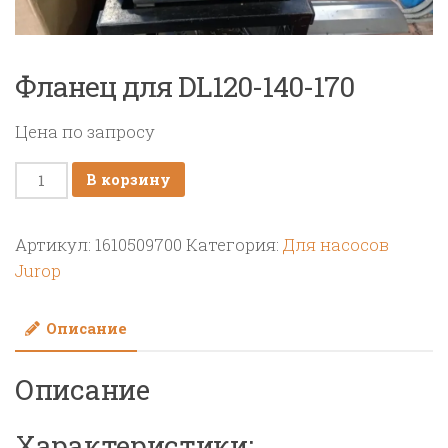
Фланец для DL120-140-170
Цена по запросу
Количество
В корзину
товара
Фланец
Артикул:
1610509700
Категория:
Для насосов
для
Jurop
DL120-
140-
Описание
170
Описание
Характеристики: