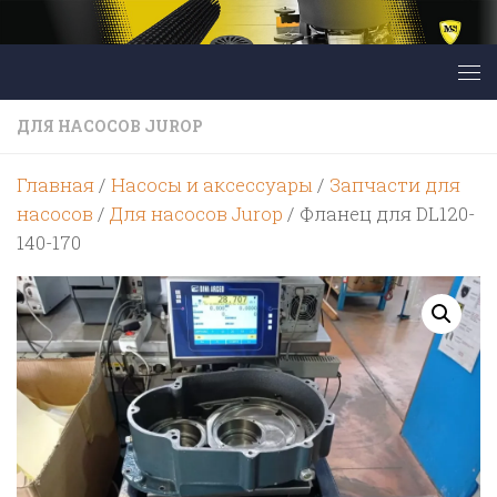
Перейти к содержимому
ДЛЯ НАСОСОВ JUROP
Главная
/
Насосы и аксессуары
/
Запчасти для
насосов
/
Для насосов Jurop
/ Фланец для DL120-
140-170