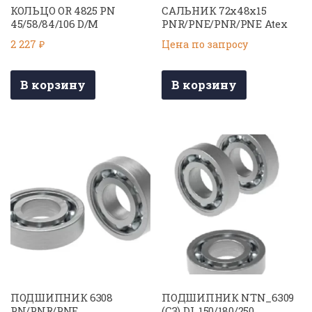
КОЛЬЦО OR 4825 PN
САЛЬНИК 72х48х15
45/58/84/106 D/M
PNR/PNE/PNR/PNE Atex
2 227
₽
Цена по запросу
В корзину
В корзину
ПОДШИПНИК 6308
ПОДШИПНИК NTN_6309
PN/PNR/PNE
(C3) DL 150/180/250