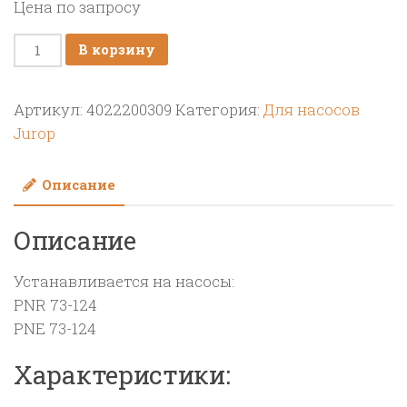
Цена по запросу
Количество
В корзину
товара
УПЛОТНИТЕЛЬНОЕ
Артикул:
4022200309
Категория:
Для насосов
КОЛЬЦО
Jurop
OR4875,
ВИТОН
Описание
PNR/PNE
Описание
Устанавливается на насосы:
PNR 73-124
PNE 73-124
Характеристики: