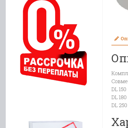
Оп
Оп
Компл
Совме
DL 150
DL 180
DL 250
Ха