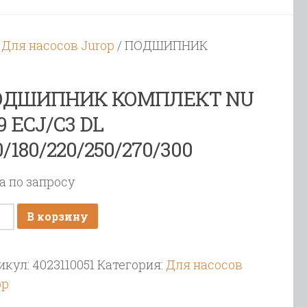
/
Для насосов Jurop
/ ПОДШИПНИК
ОДШИПНИК КОМПЛЕКТ NU
9 ECJ/C3 DL
0/180/220/250/270/300
а по запросу
ичество
В корзину
ара
ДШИПНИК
икул:
4023110051
Категория:
Для насосов
МПЛЕКТ
op