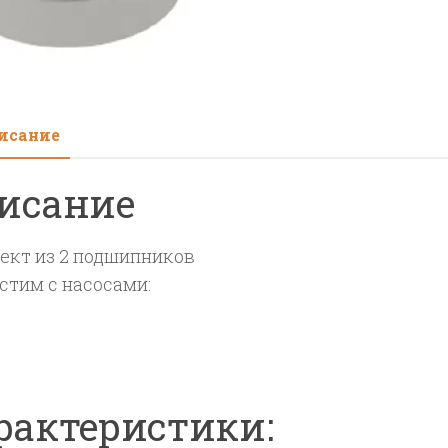
309
ECJ
DL
150/
исание
исание
ект из 2 подшипников
стим с насосами:
рактеристики: