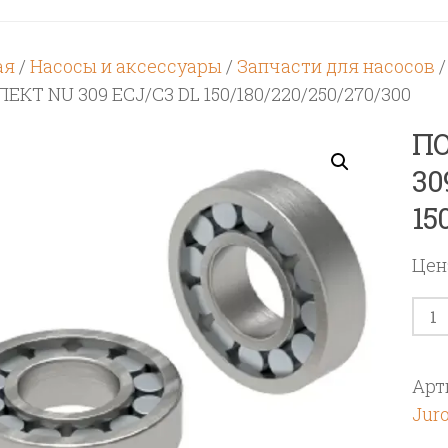
ая
/
Насосы и аксессуары
/
Запчасти для насосов
КТ NU 309 ECJ/C3 DL 150/180/220/250/270/300
П
30
15
Цен
Кол
тов
ПО
Арт
КО
Jur
NU