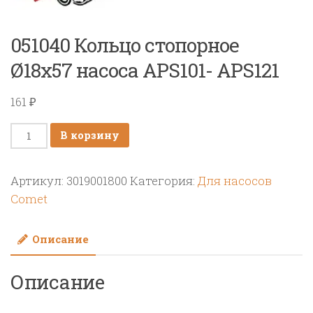
051040 Кольцо стопорное
Ø18х57 насоса APS101- APS121
161
₽
Количество
В корзину
товара
051040
Артикул:
3019001800
Категория:
Для насосов
Кольцо
Comet
стопорное
Ø18х57
Описание
насоса
APS101-
Описание
APS121