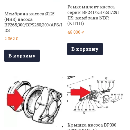
Ремкомплект насоса
серии BP241/251/281/291
Мембрана насоса Ø125
HS: мембрана NBR
(NBR) насоса
(KIT111)
BP265;300/BPS260;300/APS/I
DS
46 000
₽
2 062
₽
В корзину
В корзину
Крышка насоса BP300 —