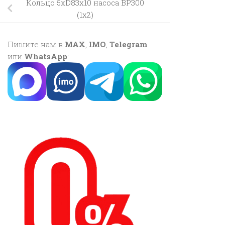
Кольцо 5хD83х10 насоса BP300
(1х2)
Пишите нам в
MAX
,
IMO
,
Telegram
или
WhatsApp
: