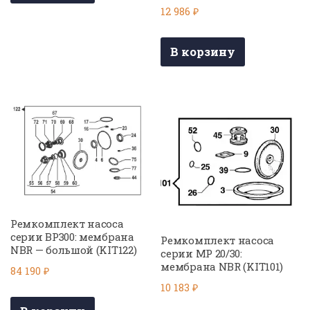
12 986
₽
В корзину
Ремкомплект насоса
серии BP300: мембрана
Ремкомплект насоса
NBR — большой (KIT122)
серии МР 20/30:
мембрана NBR (KIT101)
84 190
₽
10 183
₽