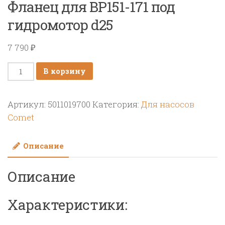
Фланец для BP151-171 под
гидромотор d25
7 790
₽
Количество
В корзину
товара
Фланец
Артикул:
5011019700
Категория:
Для насосов
для
Comet
BP151-
171
Описание
под
гидромотор
Описание
d25
Характеристики: