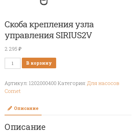
Скоба крепления узла
управления SIRIUS2V
2 295
₽
Количество
В корзину
товара
Скоба
Артикул:
1202000400
Категория:
Для насосов
крепления
Comet
узла
управления
Описание
SIRIUS2V
Описание