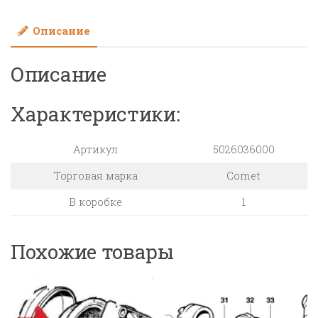
BP300:
Описание
мембрана
NBR
Описание
-
большой
(KIT122)
Характеристики:
Артикул
5026036000
Торговая марка
Comet
В коробке
1
Похожие товары