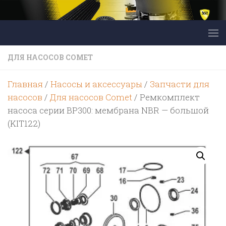
Перейти к содержимому
ДЛЯ НАСОСОВ COMET
Главная
/
Насосы и аксессуары
/
Запчасти для
насосов
/
Для насосов Comet
/ Ремкомплект
насоса серии BP300: мембрана NBR — большой
(KIT122)