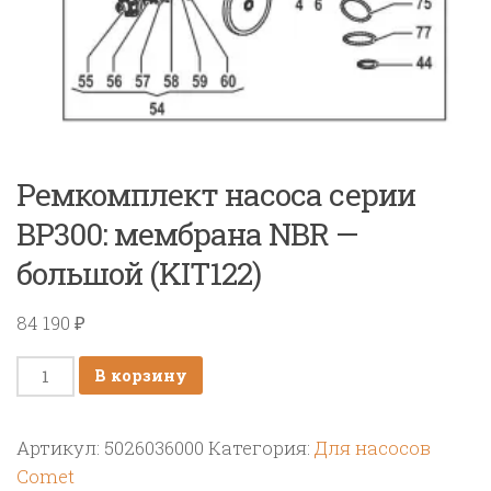
Ремкомплект насоса серии
BP300: мембрана NBR —
большой (KIT122)
84 190
₽
Количество
В корзину
товара
Ремкомплект
Артикул:
5026036000
Категория:
Для насосов
насоса
Comet
серии