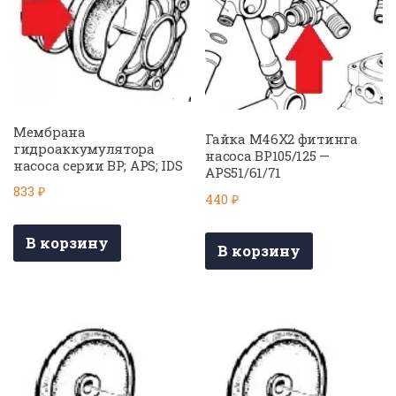
Мембрана
Гайка M46X2 фитинга
гидроаккумулятора
насоса BP105/125 —
насоса серии BP; APS; IDS
APS51/61/71
833
₽
440
₽
В корзину
В корзину