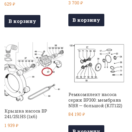
3 700
₽
629
₽
В корзину
В корзину
Ремкомплект насоса
серии BP300: мембрана
NBR — большой (KIT122)
Крышка насоса BP
84 190
₽
241/251HS (1х6)
1 939
₽
В корзину