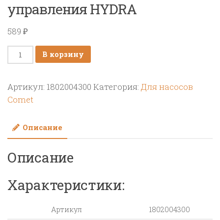
управления HYDRA
589
₽
Количество
В корзину
товара
Пружина
Артикул:
1802004300
Категория:
Для насосов
20х58
Comet
узла
управления
Описание
HYDRA
Описание
Характеристики:
Артикул
1802004300