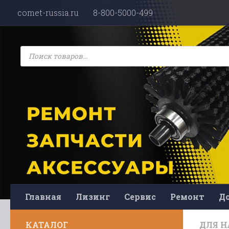
comet-russia.ru
8-800-5000-499
Перейти к содержимому
Поиск
товаров
Главная
Лизинг
Сервис
Ремонт
До
КАТАЛОГ
ДЛЯ Н