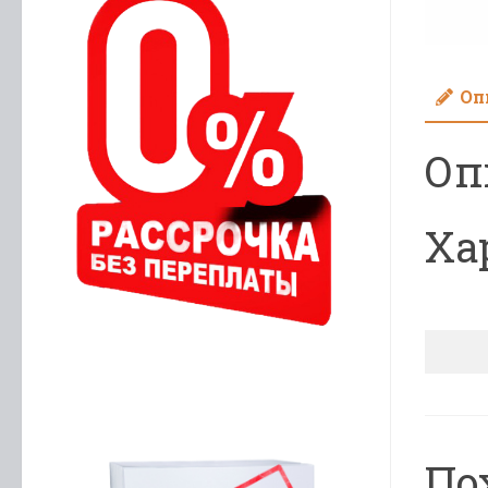
Оп
Оп
Ха
По