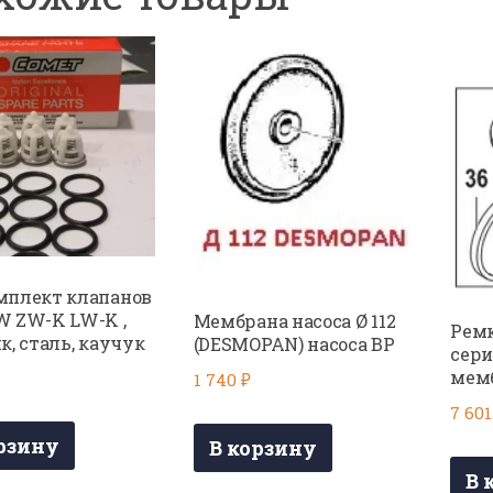
мплект клапанов
 ZW-K LW-K ,
Мембрана насоса Ø 112
Ремк
к, сталь, каучук
(DESMOPAN) насоса BP
сери
мемб
1 740
₽
7 60
рзину
В корзину
В 