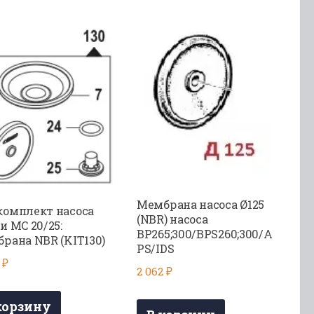
Мембрана насоса Ø125
омплект насоса
(NBR) насоса
и MC 20/25:
BP265;300/BPS260;300/A
рана NBR (KIT130)
PS/IDS
1
₽
2 062
₽
корзину