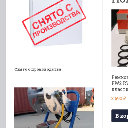
Снято с производства
Ремко
FW2 RW
пласти
3 590
₽
В ко