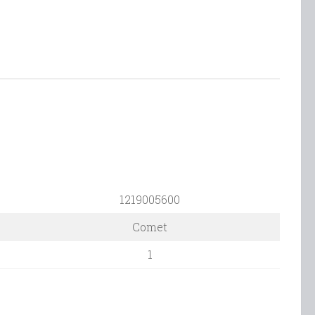
н
1219005600
.)
Comet
оса
1