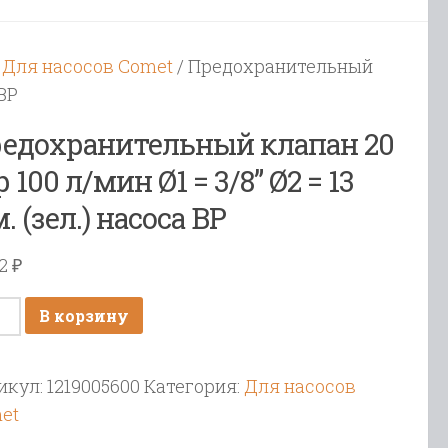
/
Для насосов Comet
/ Предохранительный
 BP
едохранительный клапан 20
р 100 л/мин Ø1 = 3/8” Ø2 = 13
. (зел.) насоса BP
02
₽
ичество
В корзину
ара
дохранительный
икул:
1219005600
Категория:
Для насосов
пан
et