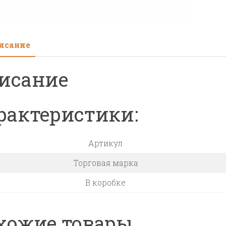
бар
100
л/
ми
исание
Ø1
=
исание
3/8”
Ø2
рактеристики:
=
13
мм.
Артикул
(зел
Торговая марка
нас
В коробке
BP
хожие товары