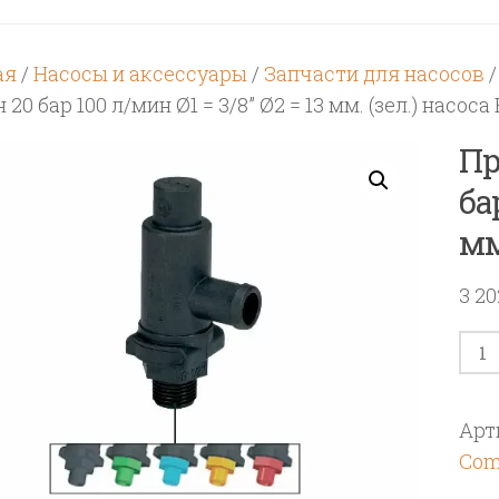
ая
/
Насосы и аксессуары
/
Запчасти для насосов
 20 бар 100 л/мин Ø1 = 3/8” Ø2 = 13 мм. (зел.) насоса
Пр
ба
мм
3 2
Кол
тов
Пре
Арт
кла
Com
20