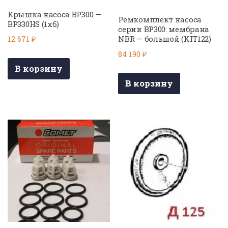
Крышка насоса BP300 —
Ремкомплект насоса
BP330HS (1х6)
серии BP300: мембрана
NBR — большой (KIT122)
12 671
₽
84 190
₽
В корзину
В корзину