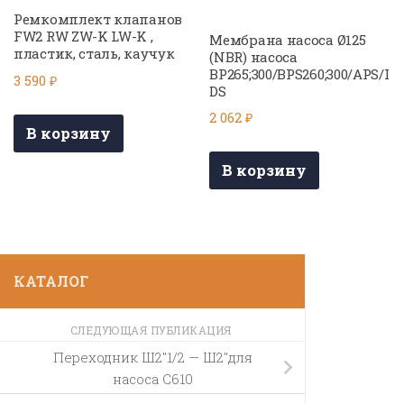
Ремкомплект клапанов
FW2 RW ZW-K LW-K ,
Мембрана насоса Ø125
пластик, сталь, каучук
(NBR) насоса
BP265;300/BPS260;300/APS/I
3 590
₽
DS
2 062
₽
В корзину
В корзину
КАТАЛОГ
СЛЕДУЮЩАЯ ПУБЛИКАЦИЯ
Переходник Ш2″1/2 — Ш2″для
насоса C610