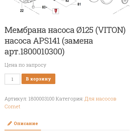
Мембрана насоса Ø125 (VITON)
насоса APS141 (замена
арт.1800010300)
Цена по запросу
Количество
В корзину
товара
Мембрана
Артикул:
1800003100
Категория:
Для насосов
насоса
Comet
Ø125
(VITON)
Описание
насоса
APS141