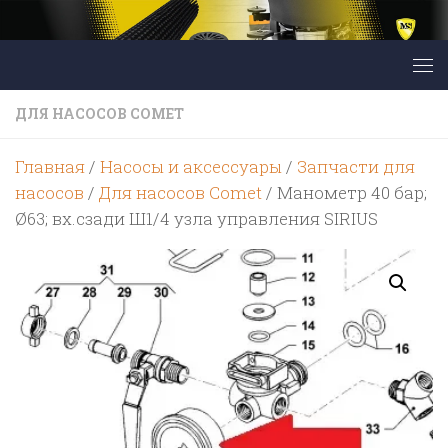
Перейти к содержимому
ДЛЯ НАСОСОВ COMET
Главная
/
Насосы и аксессуары
/
Запчасти для
насосов
/
Для насосов Comet
/ Манометр 40 бар;
Ø63; вх.сзади Ш1/4 узла управления SIRIUS