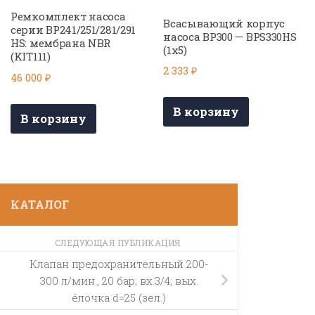
Ремкомплект насоса
Всасывающий корпус
серии BP241/251/281/291
насоса BP300 — BPS330HS
HS: мембрана NBR
(1х5)
(KIT111)
2 333
₽
46 000
₽
В корзину
В корзину
КАТАЛОГ
СЛЕДУЮЩАЯ ПУБЛИКАЦИЯ
Клапан предохранительный 200-
300 л/мин., 20 бар; вх.3/4; вых.
ёлочка d=25 (зел.)