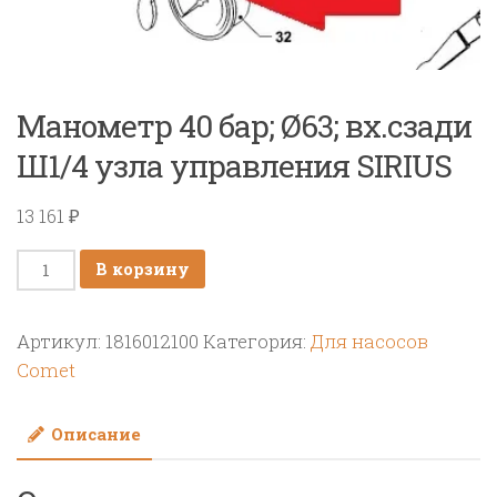
Манометр 40 бар; Ø63; вх.сзади
Ш1/4 узла управления SIRIUS
13 161
₽
Количество
В корзину
товара
Манометр
Артикул:
1816012100
Категория:
Для насосов
40
Comet
бар;
Ø63;
Описание
вх.сзади
Ш1/4
узла