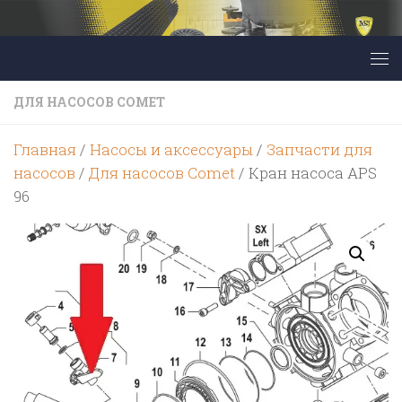
Перейти к содержимому
ДЛЯ НАСОСОВ COMET
Главная
/
Насосы и аксессуары
/
Запчасти для
насосов
/
Для насосов Comet
/ Кран насоса APS
96