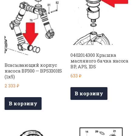
0402014300 Крышка
масляного бачка насоса
Всасывающий корпус
BP, APS, IDS
насоса BP300 — BPS330HS
633
₽
(1х5)
2 333
₽
В корзину
В корзину