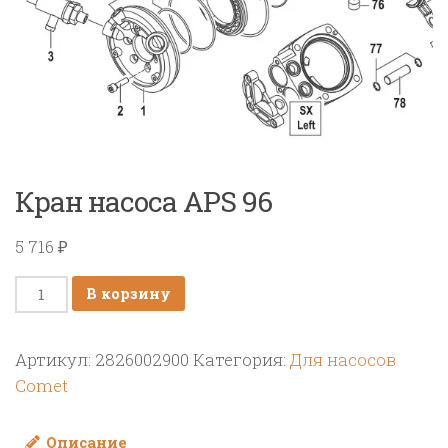
Кран насоса APS 96
5 716
₽
Количество
В корзину
товара
Кран
Артикул:
2826002900
Категория:
Для насосов
насоса
Comet
APS
96
Описание