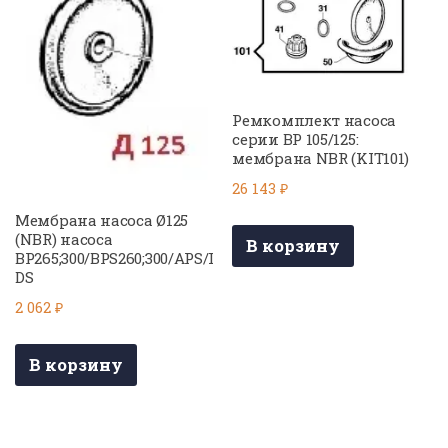
Ремкомплект насоса
серии BP 105/125:
мембрана NBR (KIT101)
26 143
₽
Мембрана насоса Ø125
(NBR) насоса
В корзину
BP265;300/BPS260;300/APS/I
DS
2 062
₽
В корзину