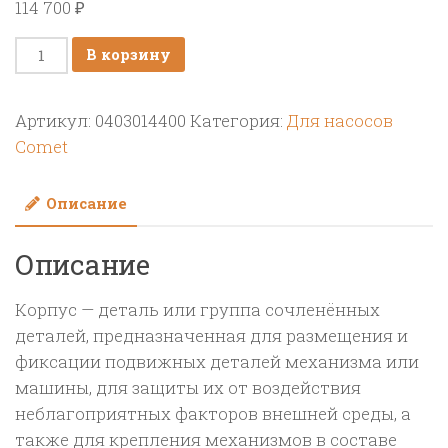
114 700
₽
Количество
В корзину
товара
Корпус
Артикул:
0403014400
Категория:
Для насосов
насоса
Comet
BP
205/235/241/280
Описание
Описание
Корпус — деталь или группа сочленённых
деталей, предназначенная для размещения и
фиксации подвижных деталей механизма или
машины, для защиты их от воздействия
неблагоприятных факторов внешней среды, а
также для крепления механизмов в составе