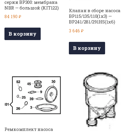
серии BP300: мембрана
NBR — большой (KIT122)
Клапан в сборе насоса
BP115/135/110(1х3) —
84 190
₽
BP241/281/291HS(1х6)
3 646
₽
В корзину
В корзину
Ремкомплект насоса