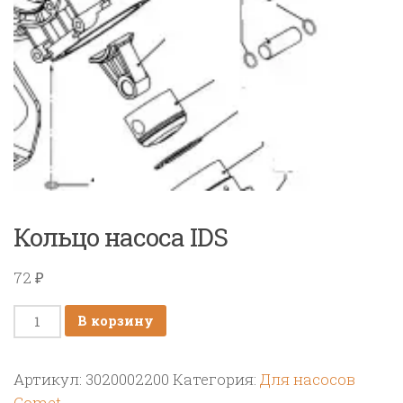
Кольцо насоса IDS
72
₽
Количество
В корзину
товара
Кольцо
Артикул:
3020002200
Категория:
Для насосов
насоса
Comet