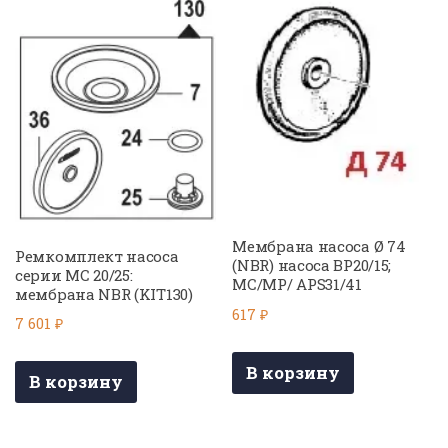
Мембрана насоса Ø 74
Ремкомплект насоса
(NBR) насоса BP20/15;
серии MC 20/25:
MC/MP/ APS31/41
мембрана NBR (KIT130)
617
₽
7 601
₽
В корзину
В корзину