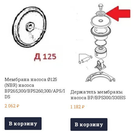
Мембрана насоса Ø125
(NBR) насоса
BP265;300/BPS260;300/APS/I
Держатель мембраны
DS
насоса BP/BPS300/330HS
2 062
₽
1 182
₽
В корзину
В корзину