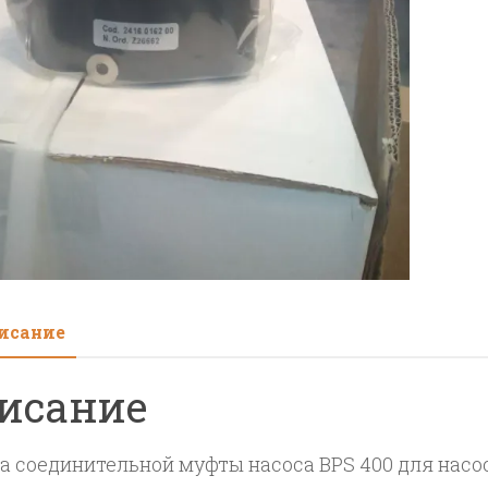
400
исание
исание
а соединительной муфты насоса BPS 400 для нас