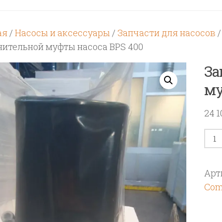
ая
/
Насосы и аксессуары
/
Запчасти для насосов
нительной муфты насоса BPS 400
За
му
24 
Кол
тов
Защ
Арт
сое
Com
му
нас
BPS