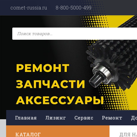
comet-russia.ru
8-800-5000-499
Перейти к содержимому
Поиск
товаров
Главная
Лизинг
Сервис
Ремонт
До
КАТАЛОГ
ДЛЯ Н