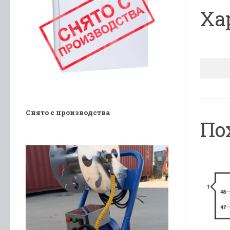
Ха
Снято с производства
По