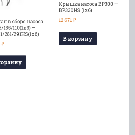
Крышка насоса BP300 —
BP330HS (1х6)
12 671
₽
ан в сборе насоса
5/135/110(1х3) —
1/281/291HS(1х6)
В корзину
6
₽
корзину