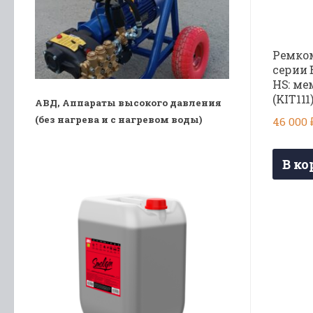
Ремком
серии 
HS: ме
(KIT111
АВД, Аппараты высокого давления
(без нагрева и с нагревом воды)
46 000
В ко