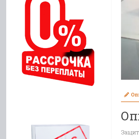
Оп
Оп
Защит