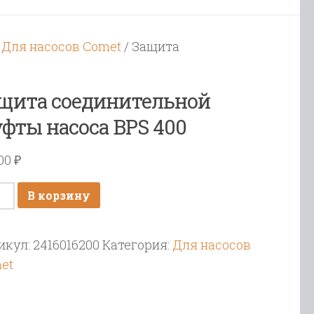
/
Для насосов Comet
/ Защита
щита соединительной
фты насоса BPS 400
100
₽
ичество
В корзину
ара
ита
икул:
2416016200
Категория:
Для насосов
динительной
et
фты
оса