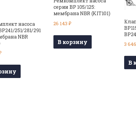
Ремкомплект насоса
серии BP 105/125:
мембрана NBR (KIT101)
Клап
26 143
₽
плект насоса
BP11
BP241/251/281/291
BP24
мбрана NBR
В корзину
)
3 64
₽
В 
рзину