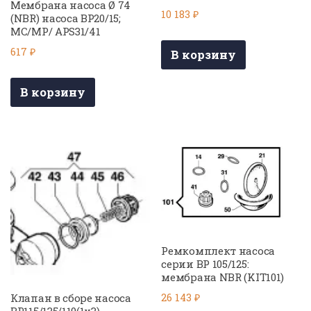
Мембрана насоса Ø 74
10 183
₽
(NBR) насоса BP20/15;
MC/MP/ APS31/41
617
₽
В корзину
В корзину
Ремкомплект насоса
серии BP 105/125:
мембрана NBR (KIT101)
26 143
₽
Клапан в сборе насоса