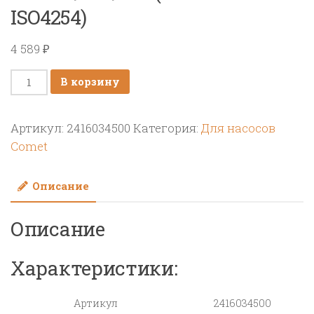
ISO4254)
4 589
₽
Количество
В корзину
товара
Защита
Артикул:
2416034500
Категория:
Для насосов
вала
Comet
насоса
BP151/171
Описание
-
BPS160/200/260
Описание
(UNI
EN
ISO4254)
Характеристики:
Артикул
2416034500