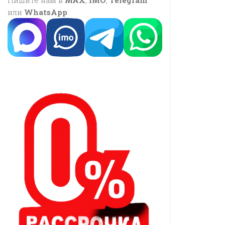
Пишите нам в
MAX
,
IMO
,
Telegram
или
WhatsApp
: