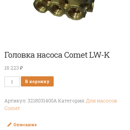
Головка насоса Comet LW-K
18 223
₽
Количество
В корзину
товара
Головка
Артикул:
3218031400А
Категория:
Для насосов
насоса
Comet
Comet
LW-
Описание
K