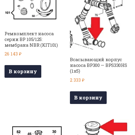
Ремкомплект насоса
серии BP 105/125:
мембрана NBR (KIT101)
26 143
₽
Всасывающий корпус
насоса BP300 — BPS330HS
(1х5)
В корзину
2 333
₽
В корзину