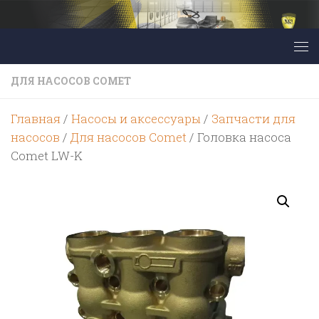
Перейти к содержимому
ДЛЯ НАСОСОВ COMET
Главная
/
Насосы и аксессуары
/
Запчасти для
насосов
/
Для насосов Comet
/ Головка насоса
Comet LW-K