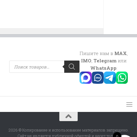
Пишите нам в
MAX
,
IMO
,
Telegram
или
Поиск
товаров
WhatsApp
:
2026 © Копирование и использование материалов запрещено.
Сайт не является публичной офертой и несет только
0