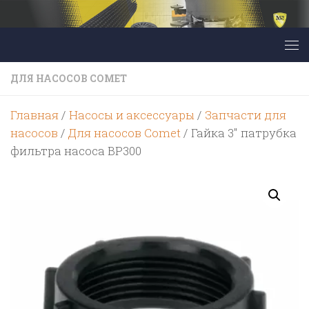
Перейти к содержимому
ДЛЯ НАСОСОВ COMET
Главная
/
Насосы и аксессуары
/
Запчасти для
насосов
/
Для насосов Comet
/ Гайка 3″ патрубка
фильтра насоса BP300