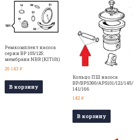
Ремкомплект насоса
серии BP 105/125:
мембрана NBR (KIT101)
26 143
₽
Кольцо ПШ насоса
BP/BPS300/APS101/121/145/
В корзину
141/166
142
₽
В корзину