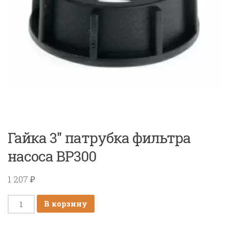
Гайка 3″ патрубка фильтра
насоса BP300
1 207
₽
Количество
В корзину
товара
Гайка