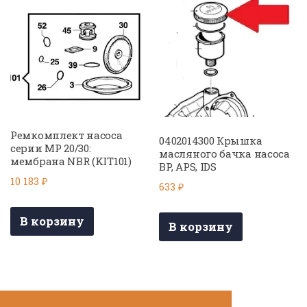
Ремкомплект насоса
0402014300 Крышка
серии МР 20/30:
масляного бачка насоса
мембрана NBR (KIT101)
BP, APS, IDS
10 183
₽
633
₽
В корзину
В корзину