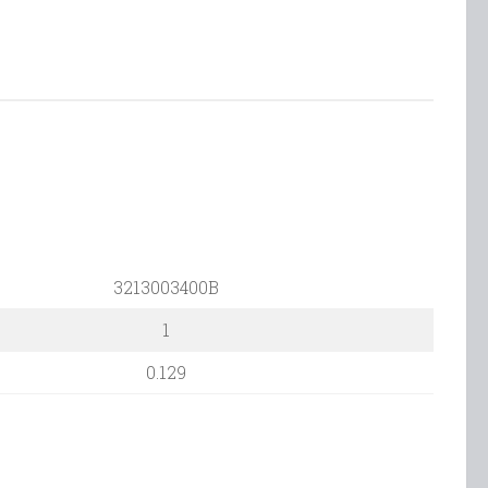
3213003400B
1
0.129