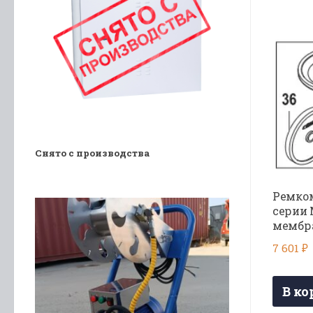
Снято с производства
Ремком
серии 
мембра
7 601
₽
В ко