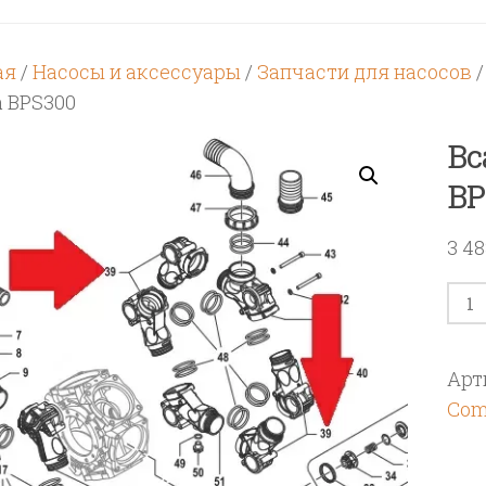
ая
/
Насосы и аксессуары
/
Запчасти для насосов
а BPS300
Вс
BP
3 4
Кол
тов
Вса
Арт
кор
Com
нас
BPS