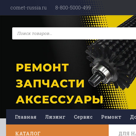
comet-russia.ru
8-800-5000-499
Перейти к содержимому
Поиск
товаров
Главная
Лизинг
Сервис
Ремонт
До
КАТАЛОГ
ДЛЯ Н