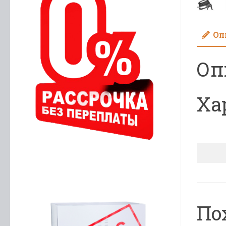
Оп
Оп
Ха
По