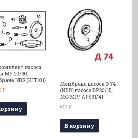
омплект насоса
и МР 20/30:
рана NBR (KIT101)
Мембрана насоса Ø 74
83
₽
(NBR) насоса BP20/15;
MC/MP/ APS31/41
617
₽
корзину
В корзину