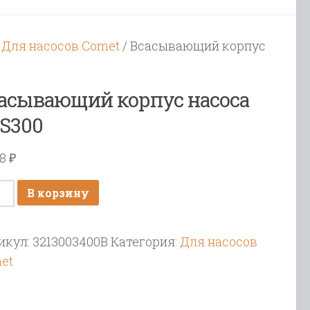
/
Для насосов Comet
/ Всасывающий корпус
асывающий корпус насоса
S300
88
₽
ичество
В корзину
ара
сывающий
икул:
3213003400B
Категория:
Для насосов
пус
et
оса
300