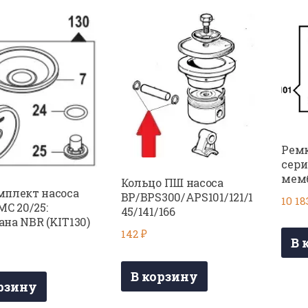
Ремк
сери
мемб
Кольцо ПШ насоса
плект насоса
BP/BPS300/APS101/121/1
10 1
MC 20/25:
45/141/166
на NBR (KIT130)
142
₽
В 
В корзину
рзину