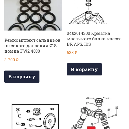
0402014300 Крышка
масляного бачка насоса
Ремкомплект сальников
BP, APS, IDS
высокого давления Ø18
помпа FW2 4030
633
₽
3 700
₽
В корзину
В корзину