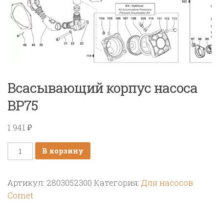
Всасывающий корпус насоса
BP75
1 941
₽
Количество
В корзину
товара
Всасывающий
Артикул:
2803052300
Категория:
Для насосов
корпус
Comet
насоса
BP75