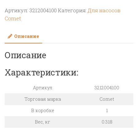
Всасывающий
Артикул:
3212004100
Категория:
Для насосов
корпус
Comet
насоса
BP300
Описание
-
BPS330HS
Описание
(1х1)
Характеристики:
Артикул
3212004100
Торговая марка
Comet
В коробке
1
Вес, кг
0.318