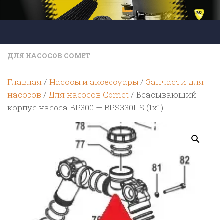
Перейти к содержимому
ДЛЯ НАСОСОВ COMET
Главная
/
Насосы и аксессуары
/
Запчасти для
насосов
/
Для насосов Comet
/ Всасывающий
корпус насоса BP300 — BPS330HS (1х1)