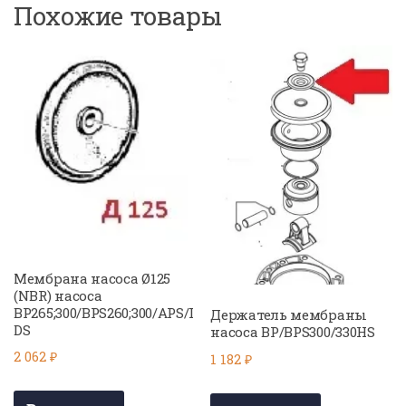
Похожие товары
Мембрана насоса Ø125
(NBR) насоса
BP265;300/BPS260;300/APS/I
Держатель мембраны
DS
насоса BP/BPS300/330HS
2 062
₽
1 182
₽