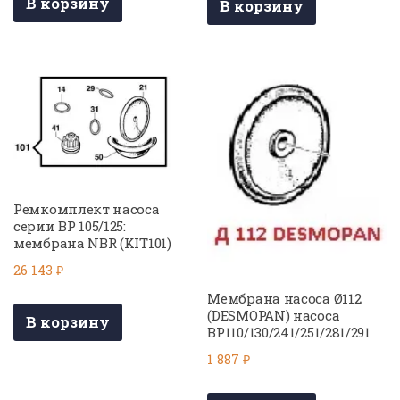
В корзину
В корзину
Ремкомплект насоса
серии BP 105/125:
мембрана NBR (KIT101)
26 143
₽
Мембрана насоса Ø112
(DESMOPAN) насоса
В корзину
BP110/130/241/251/281/291
1 887
₽