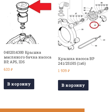
0402014300 Крышка
масляного бачка насоса
Крышка насоса BP
BP, APS, IDS
241/251HS (1х6)
633
₽
1 939
₽
В корзину
В корзину