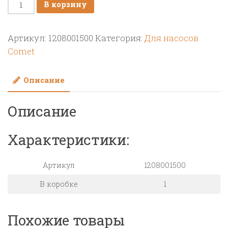
Количество
В корзину
товара
Бачок
Артикул:
1208001500
Категория:
Для насосов
уровня
Comet
масла
в
Описание
сборе
насоса
Описание
BP/APS/IDS
Характеристики:
Артикул
1208001500
В коробке
1
Похожие товары