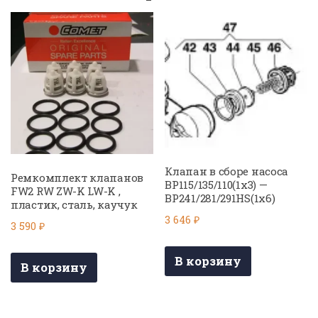
Клапан в сборе насоса
Ремкомплект клапанов
BP115/135/110(1х3) —
FW2 RW ZW-K LW-K ,
BP241/281/291HS(1х6)
пластик, сталь, каучук
3 646
₽
3 590
₽
В корзину
В корзину