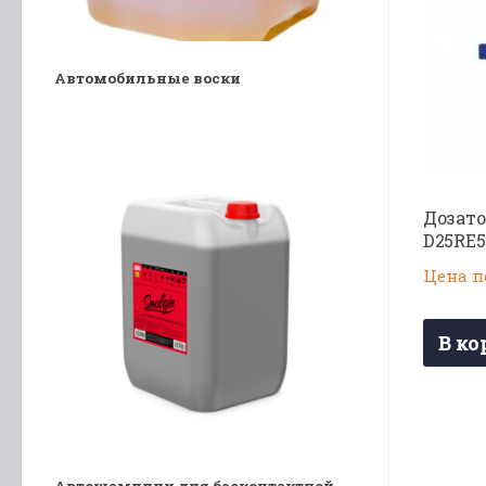
Автомобильные воски
Дозато
D25RE5
Цена п
В ко
Автошампуни для бесконтактной