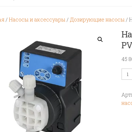
ая
/
Насосы и аксессуары
/
Дозирующие насосы
/ 
На
PV
45 
Кол
тов
Нас
Арт
DLX
нас
MA
5-
7
230