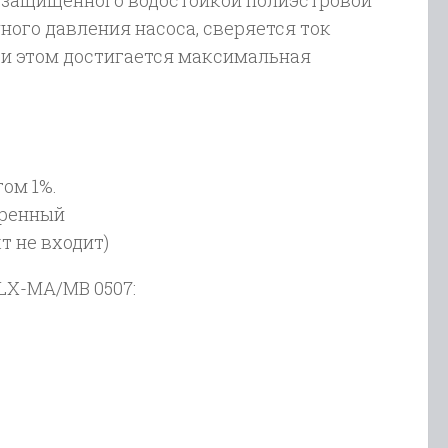
, защищённого водостойкой полиэстровой
ного давления насоса, сверяется ток
ри этом достигается максимальная
ом 1%.
иренный
т не входит)
LX-MA/MB 0507: