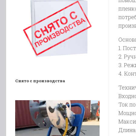
помощ
пленко
потре
произ
Основ
1. По
2. Руч
3. Ре
4. Кон
Снято с производства
Техни
Входно
Ток по
Мощно
Макси
Длина 