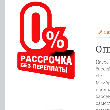
Оп
Оп
Насос
бассей
«Е»
Мембр
предн
бассе
самос