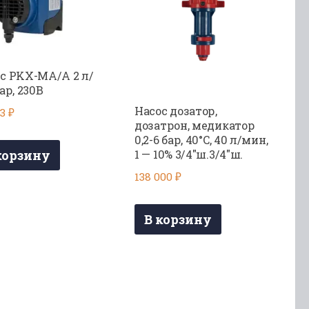
с PKX-MA/A 2 л/
бар, 230В
Насос дозатор,
33
₽
дозатрон, медикатор
0,2-6 бар, 40°C, 40 л/мин,
корзину
1 — 10% 3/4″ш.3/4″ш.
138 000
₽
В корзину