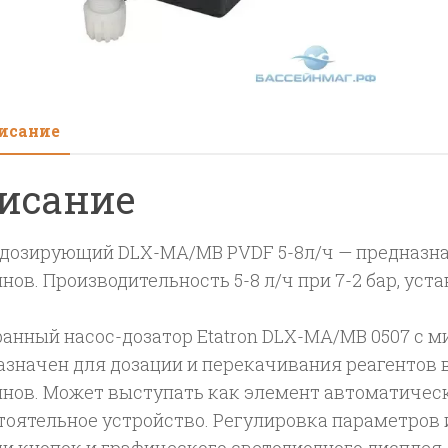
PVD
(5-
7/6-
5/8-
исание
2)
исание
 дозирующий DLX-MA/MB PVDF 5-8л/ч — предназна
нов. Производительность 5-8 л/ч при 7-2 бар, уст
анный насос-дозатор Etatron DLX-MA/MB 0507 с 
азначен для дозации и перекачивания реагентов 
йнов. Может выступать как элемент автоматичес
тоятельное устройство. Регулировка параметров