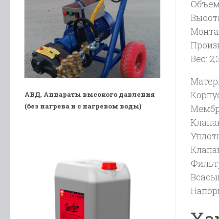
Объем 
Высота
Монта
Произв
Вес: 2,
Матер
Корпус
АВД, Аппараты высокого давления
(без нагрева и с нагревом воды)
Мембра
Клапан
Уплотн
Клапан
Фильтр
Всасы
Напор