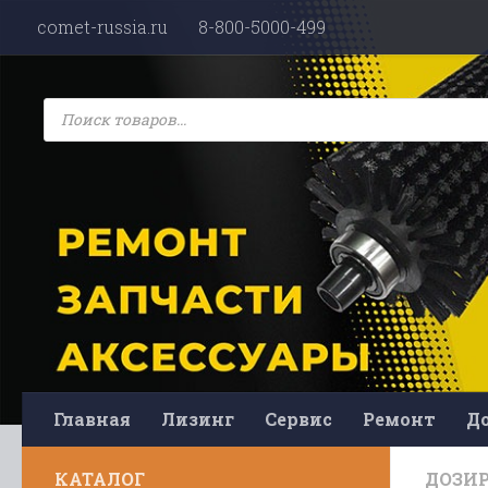
comet-russia.ru
8-800-5000-499
Перейти к содержимому
Поиск
товаров
Главная
Лизинг
Сервис
Ремонт
До
КАТАЛОГ
ДОЗИ