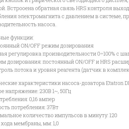
и кнопок и графического светодиодного дисплея
й. Встрооена обратная связь HRS контроля выход
бления электромагнита с давлением в системе, п
водительность насоса.
ные функции:
стоянный ON/OFF режим дозирования
ная регулировка производительности 0÷100% с шаг
жим дозирования: постоянный ON/OFF и HRS расш
троль потока и уровня реагента (датчик в комплек
ческие характеристики насоса-дозатора Etatron D
е напряжение: 230В 1~, 50Гц
требления: 0,16 ампер
сть потребления: 37Вт
мальное количество импульсов в минуту: 120
хода мембраны, мм: 1,0