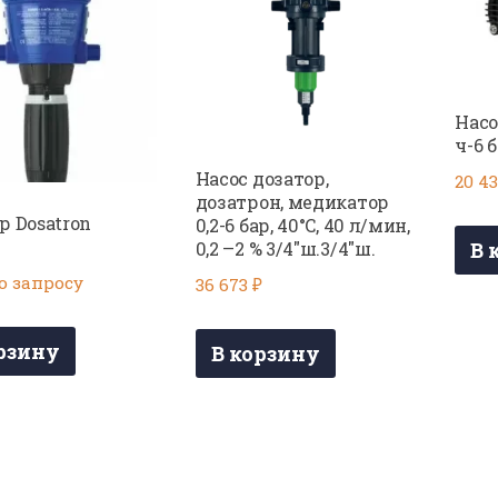
Насо
ч-6 
Насос дозатор,
20 4
дозатрон, медикатор
р Dosatron
0,2-6 бар, 40°C, 40 л/мин,
В 
0,2 –2 % 3/4″ш.3/4″ш.
о запросу
36 673
₽
рзину
В корзину