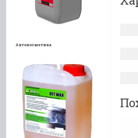
Ха
Автокосметика
По