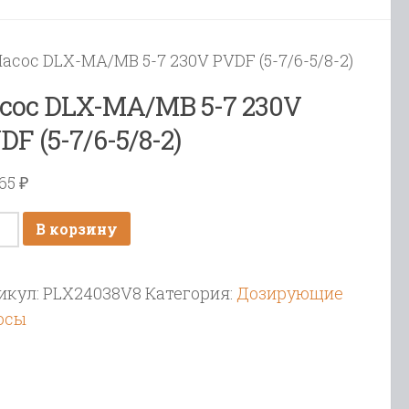
Насос DLX-MA/MB 5-7 230V PVDF (5-7/6-5/8-2)
сос DLX-MA/MB 5-7 230V
DF (5-7/6-5/8-2)
865
₽
ичество
В корзину
ара
ос
икул:
PLX24038V8
Категория:
Дозирующие
-
осы
/MB
V