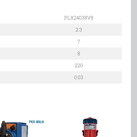
PLX24038V8
2.3
7
8
220
0.03