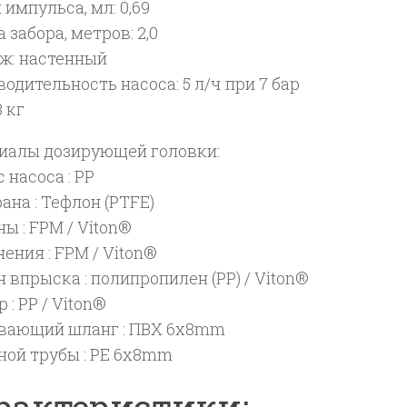
импульса, мл: 0,69
 забора, метров: 2,0
ж: настенный
одительность насоса: 5 л/ч при 7 бар
3 кг
иалы дозирующей головки:
 насоса : PP
на : Тефлон (PTFE)
ы : FPM / Viton®
ения : FPM / Viton®
 впрыска : полипропилен (PP) / Viton®
 : PP / Viton®
вающий шланг : ПВХ 6x8mm
ной трубы : PE 6x8mm