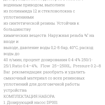
водяным приводом, выполнен
мин
из полиамида 12 и стекловолокна с
0,2-
уплотнениями
8
из синтетической резины. Устойчив к
бар
большинству
2504
химических веществ. Наружная резьба ¾” на
входе и
выходе, давление воды 0,2-8 бар, 40°C, расход
воды до
40 л/мин, процент дозирования 0.4-4% 250/1-
25/1.Ratio 0.4—4%; Flow 25—2500L; Pressure 0.2~8
Bar рекомендация: разобрать и удалить
смазочный материал со всех резиновых
уплотнений для долговечной работы
устройства
КОМПЛЕКТАЦИЯ НАБОРА:
1. Дозирующий насос DP001