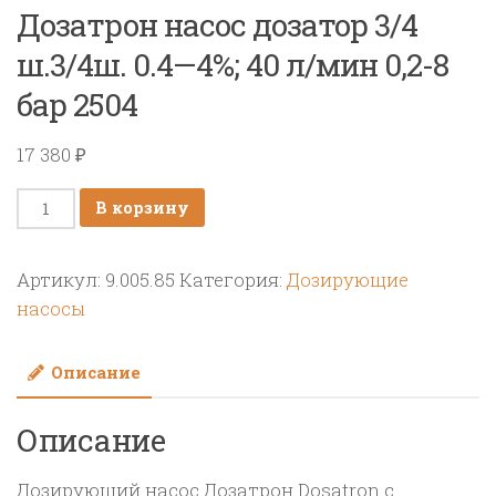
Дозатрон насос дозатор 3/4
ш.3/4ш. 0.4—4%; 40 л/мин 0,2-8
бар 2504
17 380
₽
Количество
В корзину
товара
Дозатрон
Артикул:
9.005.85
Категория:
Дозирующие
насос
насосы
дозатор
3/4
Описание
ш.3/4ш.
0.4-
Описание
-4%;
40
Дозирующий насос Дозатрон Dosatron с
л/