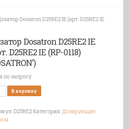
Дозатор Dosatron D25RE2 IE (арт. D25RE2 IE
затор Dosatron D25RE2 IE
рт. D25RE2 IE (RP-0118)
SATRON’)
а по запросу
ичество
В корзину
ара
атор
икул:
D25RE2
Категория:
Дозирующие
atron
осы
RE2