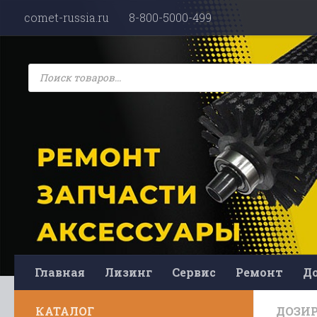
comet-russia.ru
8-800-5000-499
Перейти к содержимому
Поиск
товаров
Главная
Лизинг
Сервис
Ремонт
До
КАТАЛОГ
ДОЗИ