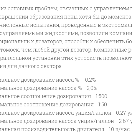
 из основных проблем, связанных с управлением 
твращении образования пены хотя бы до момента 
численные испытания, проведенные в экстремал
оуправляемыми жидкостями, позволили компании
рциональных дозаторов, способных обеспечить б
втомоек, чем любой другой дозатор. Компактные 
араллельной установки этих устройств позволяю
ия для данного сектора.
альное дозирование насоса % 0,2%
мальное дозирование насоса % 2,0%
альное соотношение дозирования 1:500
мальное соотношение дозирования 1:50
альное дозирование насоса унция/галлон 0.27 у
мальное дозирование насоса унция/галлон 2.67 
альная производительность двигателя 10 л/час