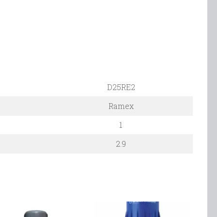
D25RE2
Ramex
1
2.9