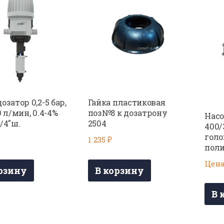
озатор 0,2-5 бар,
Гайка пластиковая
0 л/мин, 0.4-4%
поз№8 к дозатрону
Насо
/4″ш.
2504
400/3
голо
1 235
₽
пол
Цена
рзину
В корзину
В 