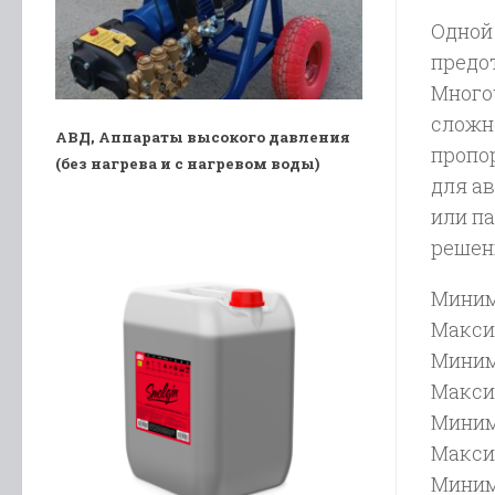
Одной
предо
Много
сложн
АВД, Аппараты высокого давления
пропо
(без нагрева и с нагревом воды)
для а
или п
решен
Миним
Макси
Миним
Макси
Миним
Макси
Миним