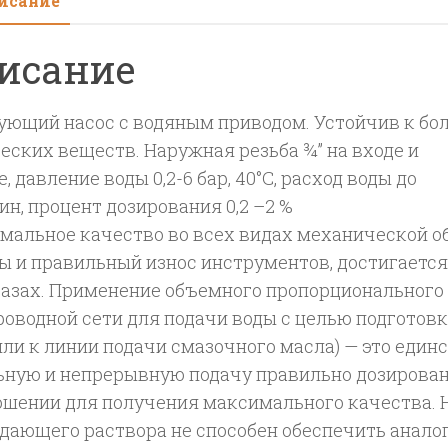
исание
исание
ующий насос с водяным приводом. Устойчив к бо
еских веществ. Наружная резьба ¾” на входе и
, давление воды 0,2-6 бар, 40°C, расход воды до
ин, процент дозирования 0,2 –2 %
мальное качество во всех видах механической о
ы и правильный износ инструментов, достигается
фазах. Применение объемного пропорционального 
роводной сети для подачи воды с целью подготов
(или к линии подачи смазочного масла) — это еди
ьную и непрерывную подачу правильно дозирова
ошении для получения максимального качества. 
дающего раствора не способен обеспечить анало