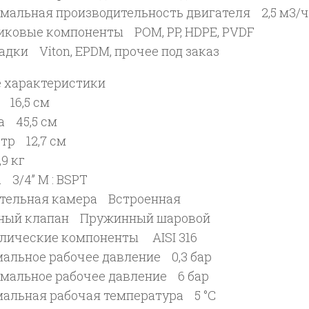
мальная производительность двигателя 2,5 м3/ч
иковые компоненты POM, PP, HDPE, PVDF
дки Viton, EPDM, прочее под заказ
 характеристики
 16,5 см
а 45,5 см
тр 12,7 см
9 кг
 3/4’’ M : BSPT
тельная камера Встроенная
ный клапан Пружинный шаровой
лические компоненты AISI 316
альное рабочее давление 0,3 бар
мальное рабочее давление 6 бар
альная рабочая температура 5 °C