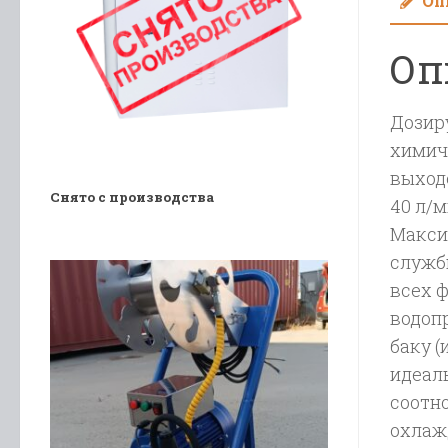
Оп
Оп
Дозир
химич
выходе
Снято с производства
40 л/м
Макси
служб
всех 
водоп
баку 
идеал
соотн
охлаж