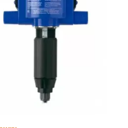
IE
(арт
D25
IE
(RP-
0118
DOS