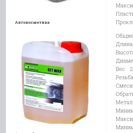
Макси
Пласт
Прокла
Автокосметика
Общие
Длина
Высот
Диаме
Вес 2,
Резьба
Смеси
Обрат
Метал
Миним
Макси
Миним