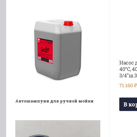
Насос д
40°C, 4
3/4″ш.3
71 160
₽
Автошампуни для ручной мойки
В ко