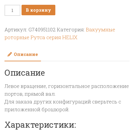
Количество
В корзину
товара
Насос
Артикул:
G740951102
Категория:
Вакуумные
вакуумный
роторные Рутса серия HELIX
JUROP
HELIX
Описание
450,
левое
Описание
вращение,
гладкий
Левое вращение, горизонтальное расположение
вал
портов, прямой вал.
Для заказа других конфигураций сверьтесь с
приложенной брошюрой.
Характеристики: