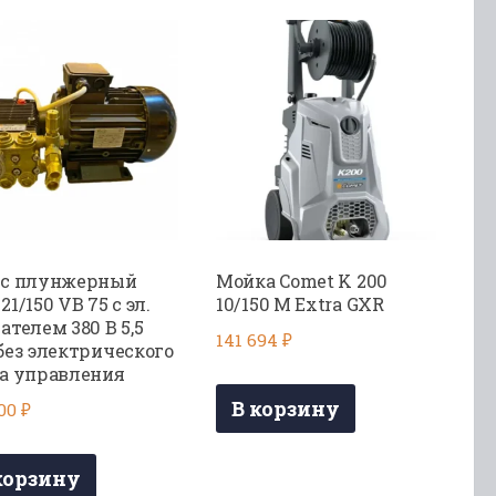
ос плунжерный
Мойка Comet K 200
21/150 VB 75 с эл.
10/150 M Extra GXR
ателем 380 В 5,5
141 694
₽
без электрического
а управления
В корзину
100
₽
корзину