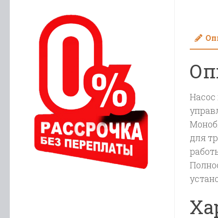
Оп
Оп
Насос 
управ
Моноб
для т
работы
Полно
устан
Ха