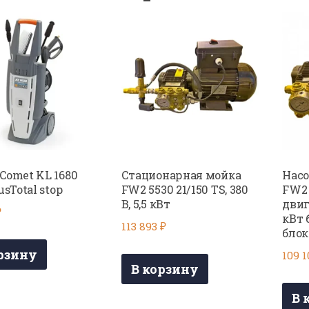
Comet KL 1680
Стационарная мойка
Нас
usTotal stop
FW2 5530 21/150 TS, 380
FW2 
В, 5,5 кВт
двиг
₽
кВт 
113 893
₽
блок
рзину
109 
В корзину
В 