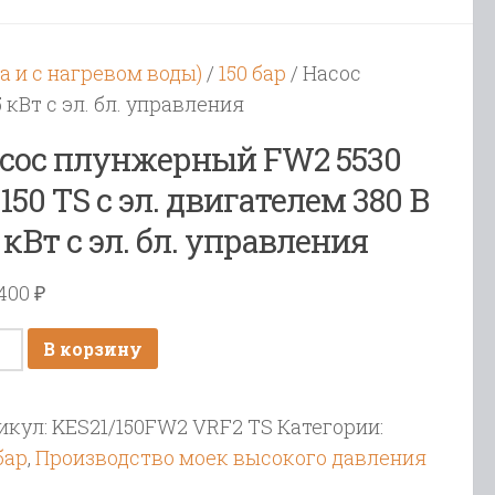
а и с нагревом воды)
/
150 бар
/ Насос
 кВт c эл. бл. управления
сос плунжерный FW2 5530
/150 TS с эл. двигателем 380 В
5 кВт c эл. бл. управления
 400
₽
ичество
В корзину
ара
ос
икул:
KES21/150FW2 VRF2 TS
Категории:
нжерный
бар
,
Производство моек высокого давления
2