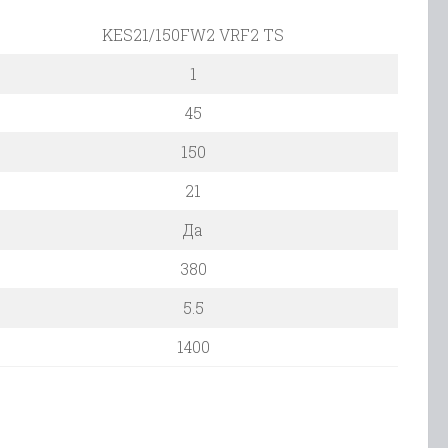
KES21/150FW2 VRF2 TS
1
45
150
21
Да
380
5.5
1400