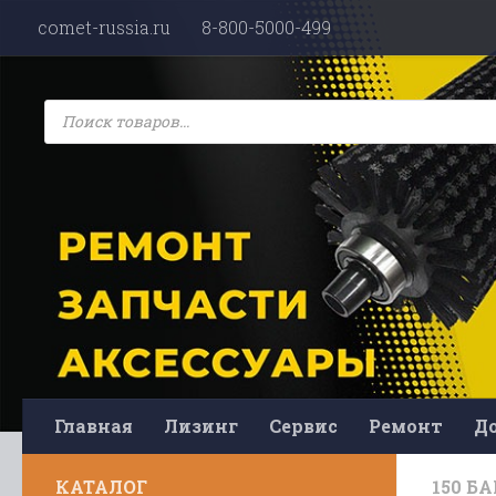
comet-russia.ru
8-800-5000-499
Перейти к содержимому
Поиск
товаров
Главная
Лизинг
Сервис
Ремонт
До
КАТАЛОГ
150 БА