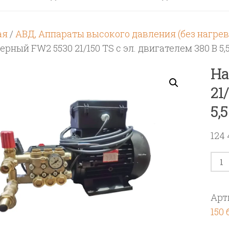
ая
/
АВД, Аппараты высокого давления (без нагрев
рный FW2 5530 21/150 TS с эл. двигателем 380 В 5,5
На
21
5,
124
Кол
тов
Нас
Арт
плу
150 
FW