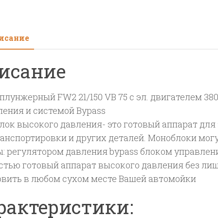
5530
21/1
TS
исание
с
эл.
исание
дви
380
В
плунжерный FW2 21/150 VB 75 с эл. двигателем 380
5,5
ления и системой Bypass
кВт
лок высокого давления- это готовый аппарат для 
c
ранспортировки и других деталей. Моноблоки мо
эл.
: регулятором давления bypass блоком управлени
бл.
стью готовый аппарат высокого давления без ли
упр
овить в любом сухом месте Вашей автомойки
рактеристики: