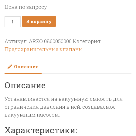
Цена по запросу
Количество
В корзину
товара
Предохранительный
Артикул:
ARZO 0860050000
Категория:
клапан
Предохранительные клапаны
давления
2",
Описание
резьба
BSP
Описание
Устанавливается на вакуумную емкость для
ограничения давления в ней, создаваемое
вакуумным насосом.
Характеристики: