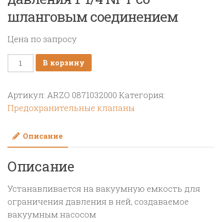
шланговым соединением
Цена по запросу
Количество
В корзину
товара
Предохранительный
Артикул:
ARZO 0871032000
Категория:
клапан
Предохранительные клапаны
давления
1"1/4
Описание
NPT
со
Описание
шланговым
соединением
Устанавливается на вакуумную емкость для
ограничения давления в ней, создаваемое
вакуумным насосом