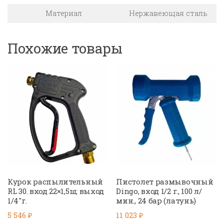
Материал
Нержавеющая сталь
Похожие товары
Курок распылительный
Пистолет размывочный
RL 30. вход 22×1,5ш; выход
Dingo, вход 1/2 г., 100 л/
1/4″г.
мин., 24 бар (латунь)
5 546
₽
11 023
₽