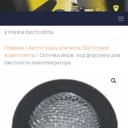
Перейти к содержимому
КУРКИ И ПИСТОЛЕТЫ
Главная
/
Аксессуары для моек ВД
/
Курки
и пистолеты
/ Сеточка нерж. под форсунку для
пистолета пеногенератора