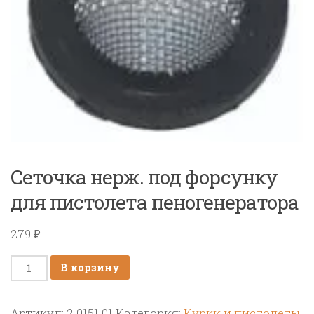
Сеточка нерж. под форсунку
для пистолета пеногенератора
279
₽
Количество
В корзину
товара
Сеточка
Артикул:
2.0151.01
Категория:
Курки и пистолеты