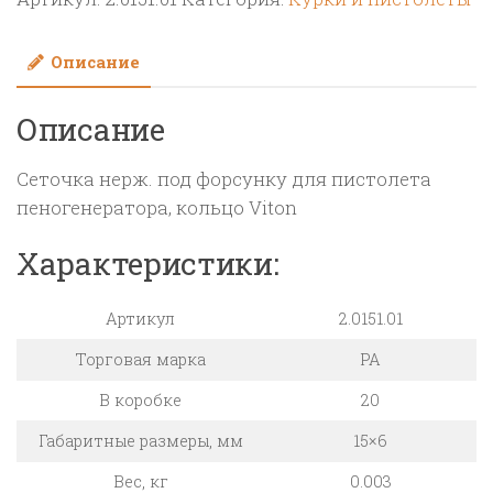
нерж.
под
Описание
форсунку
для
Описание
пистолета
пеногенератора
Сеточка нерж. под форсунку для пистолета
пеногенератора, кольцо Viton
Характеристики:
Артикул
2.0151.01
Торговая марка
PA
В коробке
20
Габаритные размеры, мм
15×6
Вес, кг
0.003