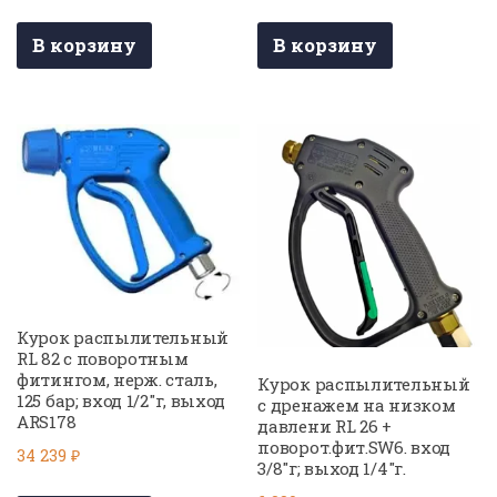
В корзину
В корзину
Курок распылительный
RL 82 с поворотным
фитингом, нерж. сталь,
Курок распылительный
125 бар; вход 1/2″г, выход
с дренажем на низком
ARS178
давлени RL 26 +
поворот.фит.SW6. вход
34 239
₽
3/8″г; выход 1/4″г.