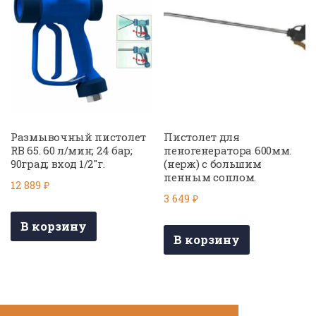
Размывочный пистолет
Пистолет для
RB 65. 60 л/мин; 24 бар;
пеногенератора 600мм.
90град; вход 1/2″г.
(нерж) с большим
пенным соплом.
12 889
₽
3 649
₽
В корзину
В корзину