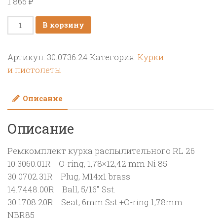
1 865
₽
Количество
В корзину
товара
Ремкомплект
Артикул:
30.0736.24
Категория:
Курки
курка
и пистолеты
распылительного
RL
Описание
26
Описание
Ремкомплект курка распылительного RL 26
10.3060.01R O-ring, 1,78×12,42 mm Ni 85
30.0702.31R Plug, M14x1 brass
14.7448.00R Ball, 5/16″ Sst.
30.1708.20R Seat, 6mm Sst.+O-ring 1,78mm
NBR85