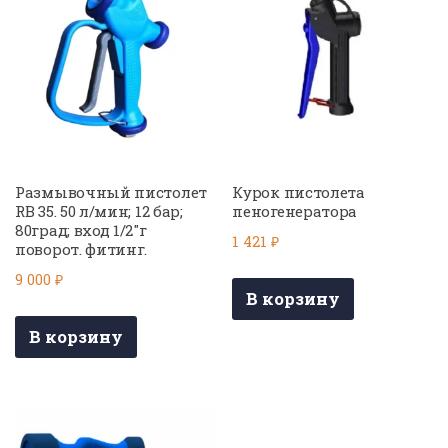
Размывочный пистолет
Курок пистолета
RB 35. 50 л/мин; 12 бар;
пеногенератора
80град; вход 1/2″г
1 421
₽
поворот. фитинг.
9 000
₽
В корзину
В корзину