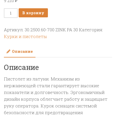
9 210
₽
Количество
В корзину
товара
Распылительный
Артикул:
30.2500.60-700 ZINK PA 30
Категория:
пистолет
Курки и пистолеты
в
сборе
Описание
с
форсункой
Описание
курок
RL
Пистолет из латуни. Механизм из
30
нержавеющей стали гарантирует высокие
М22х1,5ш
показатели и долговечность. Эргономичный
700
дизайн корпуса облегчает работу и защищает
мм.
руку оператора. Курок оснащен системой
(Изогнутый)
безопасности для предотвращения