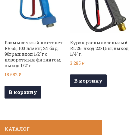
Размывочный пистолет
Курок распылительный
RB 65; 100 л/мин; 24 бар;
RL 26. вход 22×1,5ш; выход
90град; вход 1/2″г с
1/4″г.
поворотным фитингом;
3 285
₽
выход 1/2″г
18 682
₽
В корзину
В корзину
КАТАЛОГ