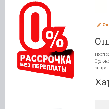
Оп
Оп
Пистол
Эргон
запрес
Ха