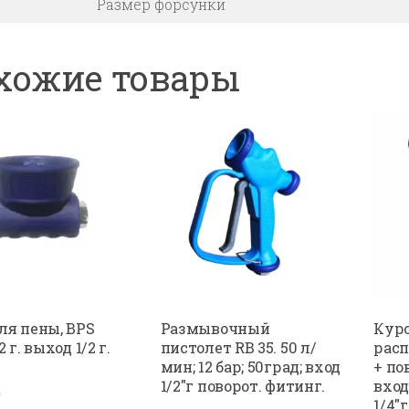
Размер форсунки
хожие товары
ля пены, BPS
Размывочный
Кур
2 г. выход 1/2 г.
пистолет RB 35. 50 л/
расп
мин; 12 бар; 50град; вход
+ по
1/2″г поворот. фитинг.
вход
₽
1/4″г