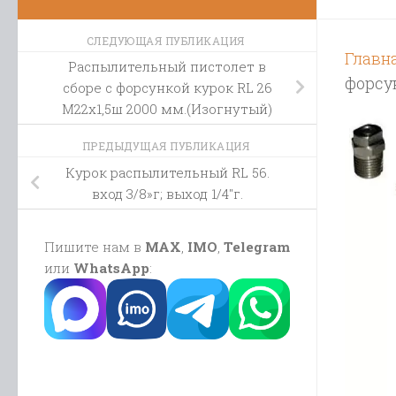
СЛЕДУЮЩАЯ ПУБЛИКАЦИЯ
Главн
Распылительный пистолет в
форсун
сборе с форсункой курок RL 26
М22х1,5ш 2000 мм.(Изогнутый)
ПРЕДЫДУЩАЯ ПУБЛИКАЦИЯ
Курок распылительный RL 56.
вход 3/8»г; выход 1/4″г.
Пишите нам в
MAX
,
IMO
,
Telegram
или
WhatsApp
: