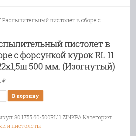
/ Распылительный пистолет в сборе с
спылительный пистолет в
оре с форсункой курок RL 11
2х1,5ш 500 мм. (Изогнутый)
1
₽
ичество
В корзину
ара
пылительный
икул:
30.1755.60-500RL11 ZINKPA
Категория:
толет
ки и пистолеты