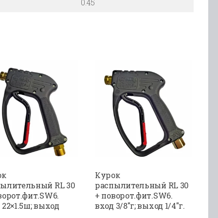
0.45
ок
Курок
ылительный RL 30
распылительный RL 30
ворот.фит.SW6.
+ поворот.фит.SW6.
 22×1.5ш; выход
вход 3/8″г; выход 1/4″г.
.