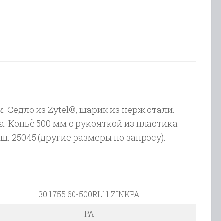
ре
сункой
ок
х1,5ш
 Седло из Zytel®, шарик из нерж.стали.
 Копьё 500 мм с рукояткой из пластика
огнутый)
ш. 25045 (другие размеры по запросу).
30.1755.60-500RL11 ZINKPA
PA