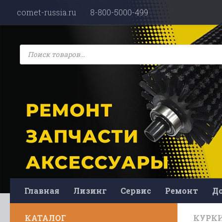
comet-russia.ru
8-800-5000-499
Перейти к содержимому
Поиск
товаров
Главная
Лизинг
Сервис
Ремонт
До
КАТАЛОГ
КУРК