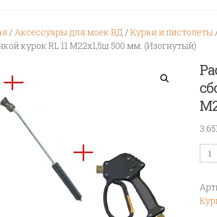
ая
/
Аксессуары для моек ВД
/
Курки и пистолеты
кой курок RL 11 М22х1,5ш 500 мм. (Изогнутый)
Ра
сб
М2
3 65
Кол
тов
Рас
Арт
пис
Кур
в