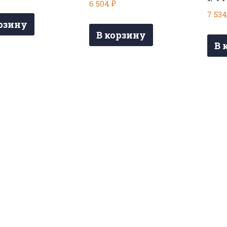
6 504
₽
7 53
рзину
В корзину
В 