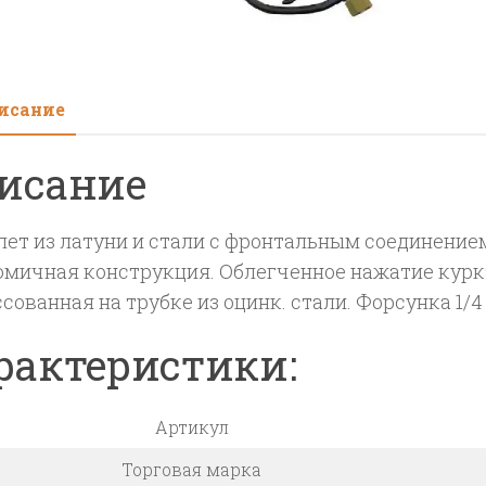
сбо
с
фор
кур
исание
RL
11
исание
М22
500
ет из латуни и стали с фронтальным соединением.
мм.
омичная конструкция. Облегченное нажатие курка.
(Из
сованная на трубке из оцинк. стали. Форсунка 1/4 
рактеристики:
Артикул
Торговая марка