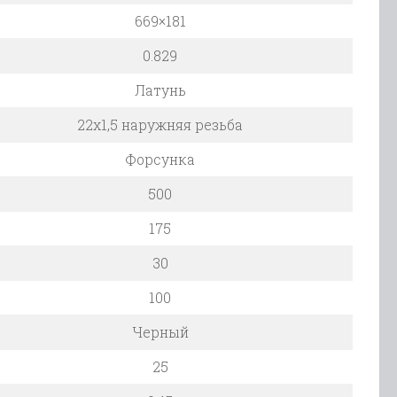
669×181
0.829
Латунь
22х1,5 наружняя резьба
Форсунка
500
175
30
100
Черный
25