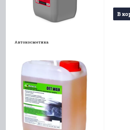
В ко
Автокосметика