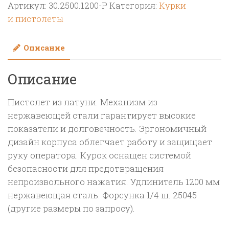
Артикул:
30.2500.1200-P
Категория:
Курки
пистолет
и пистолеты
в
сборе
Описание
с
форсункой
Описание
курок
RL
Пистолет из латуни. Механизм из
30
нержавеющей стали гарантирует высокие
М22х1,5ш
показатели и долговечность. Эргономичный
1200
дизайн корпуса облегчает работу и защищает
мм(нерж)
руку оператора. Курок оснащен системой
безопасности для предотвращения
непроизвольного нажатия. Удлинитель 1200 мм
нержавеющая сталь. Форсунка 1/4 ш. 25045
(другие размеры по запросу).