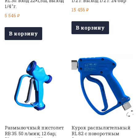
RL 30. вход 22×1,5ш; выход
1/2 г. выход 1/2 г. 24 бар
1/4″г.
15 456
₽
5 546
₽
В корзину
В корзину
Размывочный пистолет
Курок распылительный
RB 35. 50 л/мин; 12 бар;
RL 82 с поворотным