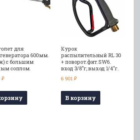
олет для
Курок
генератора 600мм.
распылительный RL 30
ж) с большим
+ поворот.фит.SW6.
ным соплом.
вход 3/8″г; выход 1/4″г.
9
₽
6 901
₽
корзину
В корзину