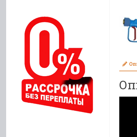
Оп
Оп