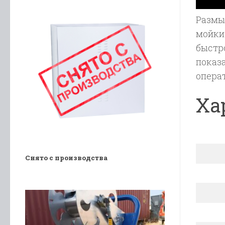
Размы
мойки
быстр
показ
опера
Ха
Снято с производства