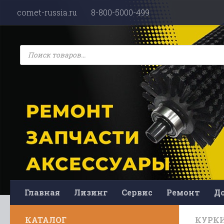
comet-russia.ru
8-800-5000-499
Перейти к содержимому
Поиск
товаров
Главная
Лизинг
Сервис
Ремонт
До
КАТАЛОГ
КУРК