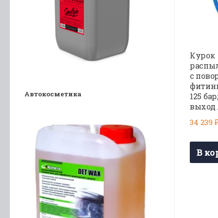
Курок
распыл
с пов
фитинг
Автокосметика
125 бар;
выход 
34 239
В ко