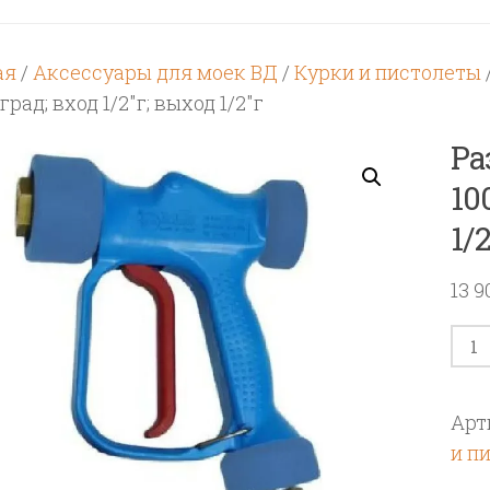
ая
/
Аксессуары для моек ВД
/
Курки и пистолеты
0град; вход 1/2″г; выход 1/2″г
Ра
10
1/
13 
Кол
тов
Раз
Арт
пис
и п
RB