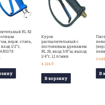
ительный RL 82
Курок
Пист
оротным
распылительный с
пено
ом, нерж. сталь,
постоянным дренажем
(нер
 вход 1/2″г,
RL 26, вход 3/8″ш; выход
пен
ARS178
1/4″г, 1,1 л/мин
3 64
₽
4 224
₽
В 
рзину
В корзину