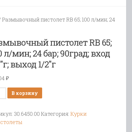
/ Размывочный пистолет RB 65; 100 л/мин; 24
змывочный пистолет RB 65;
0 л/мин; 24 бар; 90град; вход
2″г; выход 1/2″г
904
₽
ичество
В корзину
ара
мывочный
икул:
30.6450.00
Категория:
Курки
толет
истолеты