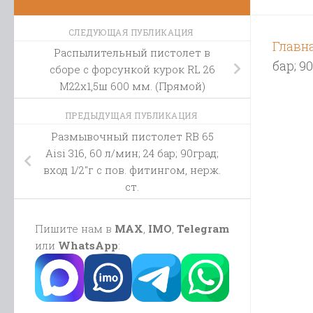
СЛЕДУЮЩАЯ ПУБЛИКАЦИЯ
Главн
Распылительный пистолет в
бар; 9
сборе с форсункой курок RL 26
М22х1,5ш 600 мм. (Прямой)
ПРЕДЫДУЩАЯ ПУБЛИКАЦИЯ
Размывочный пистолет RB 65
Aisi 316, 60 л/мин; 24 бар; 90град;
вход 1/2″г с пов. фитингом, нерж.
ст.
Пишите нам в
MAX
,
IMO
,
Telegram
или
WhatsApp
: