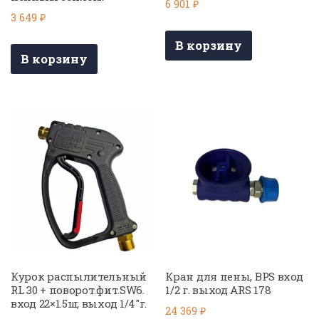
6 901
₽
3 649
₽
В корзину
В корзину
Курок распылительный
Кран для пены, BPS вход
RL 30 + поворот.фит.SW6.
1/2 г. выход ARS 178
вход 22×1.5ш; выход 1/4″г.
24 369
₽