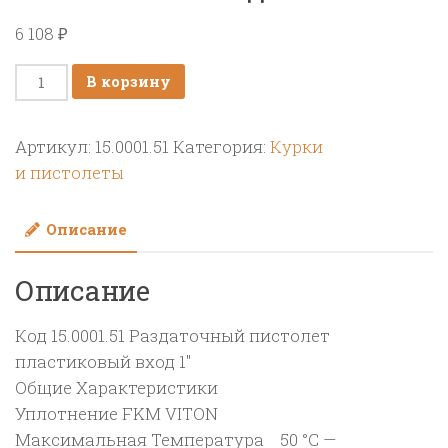
6 108
₽
Количество
В корзину
товара
Раздаточный
Артикул:
15.0001.51
Категория:
Курки
пистолет
и пистолеты
пластиковый
вход
Описание
1"
Описание
Код 15.0001.51 Раздаточный пистолет
пластиковый вход 1″
Общие Характеристики
Уплотнение FKM VITON
Максимальная Температура 50 °C —