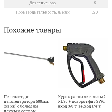
Давление, бар
5
Производительность, л/мин
120
Похожие товары
Пистолет для
Курок распылительный
пеногенератора 600мм.
RL 30 + поворот.фит.SW6.
(нерж) с большим
вход 3/8″г; выход 1/4″г.
пенным соплом.