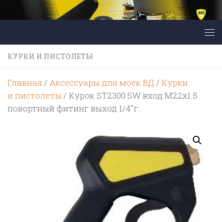
Перейти к содержимому
КУРКИ И ПИСТОЛЕТЫ
Главная
/
Аксессуары для моек ВД
/
Курки
и пистолеты
/ Курок ST2300 SW вход M22x1.5
повортный фитинг выход 1/4″г.