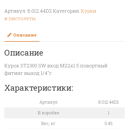
Курок
Артикул:
8.012.44D2
Категория:
Курки
ST2300
и пистолеты
SW
вход
Описание
M22x1.5
повортный
Описание
фитинг
выход
Курок ST2300 SW вход M22x1.5 повортный
1/4"г.
фитинг выход 1/4″г.
Характеристики:
Артикул
8.012.44D2
В коробке
1
Вес, кг
0.45