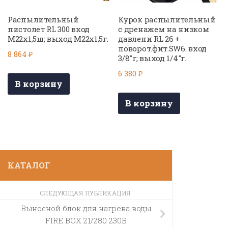
Распылительный
Курок распылительный
пистолет RL 300 вход
с дренажем на низком
М22х1,5ш; выход М22х1,5г.
давлени RL 26 +
поворот.фит.SW6. вход
8 864
₽
3/8″г; выход 1/4″г.
6 380
₽
В корзину
В корзину
КАТАЛОГ
СЛЕДУЮЩАЯ ПУБЛИКАЦИЯ
Выносной блок для нагрева воды
FIRE BOX 21/280 230В