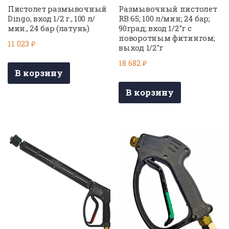
Пистолет размывочный
Размывочный пистолет
Dingo, вход 1/2 г., 100 л/
RB 65; 100 л/мин; 24 бар;
мин., 24 бар (латунь)
90град; вход 1/2″г с
поворотным фитингом;
11 023
₽
выход 1/2″г
18 682
₽
В корзину
В корзину