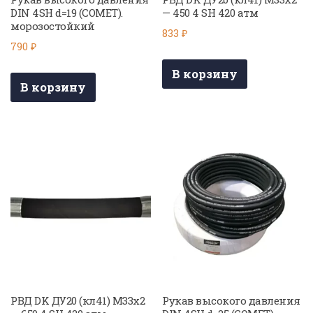
DIN 4SH d=19 (COMET).
— 450 4 SH 420 атм
морозостойкий
833
₽
790
₽
В корзину
В корзину
РВД DK ДУ20 (кл41) М33х2
Рукав высокого давления