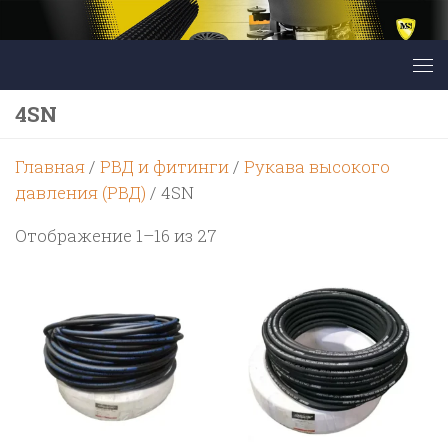
Перейти к содержимому
4SN
Главная
/
РВД и фитинги
/
Рукава высокого
давления (РВД)
/ 4SN
Цены:
Отображение 1–16 из 27
по
возрастанию