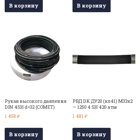
В корзину
В корзину
Рукав высокого давления
РВД DK ДУ20 (кл41) М33х2
DIN 4SH d=32 (COMET)
— 1250 4 SH 420 атм
1 458
₽
1 481
₽
В корзину
В корзину