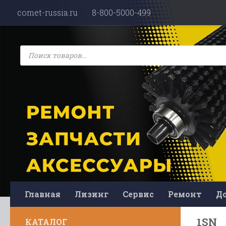
comet-russia.ru
8-800-5000-499
Перейти к содержимому
Поиск
товаров
Главная
Лизинг
Сервис
Ремонт
До
1SN
КАТАЛОГ