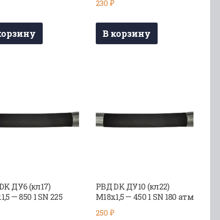
₽
230
₽
корзину
В корзину
DK ДУ6 (кл17)
РВД DK ДУ10 (кл22)
,5 — 850 1 SN 225
М18х1,5 — 450 1 SN 180 атм
250
₽