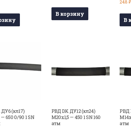
248
В корзину
рзину
В 
 ДУ6 (кл17)
РВД DK ДУ12 (кл24)
РВД 
 — 650 0/90 1 SN
М20х1,5 — 450 1 SN 160
М14х1
м
атм
атм