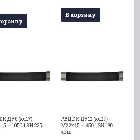
₽
В корзину
корзину
DK ДУ6 (кл17)
РВД DK ДУ12 (кл27)
,5 — 1050 1 SN 225
М22х1,5 — 450 1 SN 180
атм