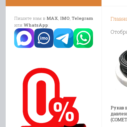
Пишите нам в
MAX
,
IMO
,
Telegram
Главн
или
WhatsApp
:
Отобра
Рукав 
давлен
(COMET