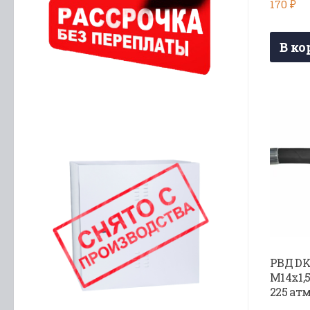
170
₽
В ко
РВД DK
М14х1,5
225 ат