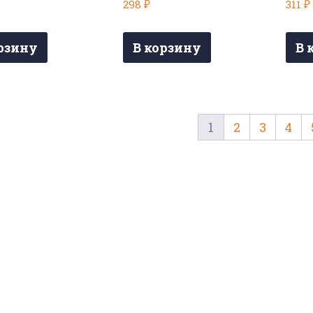
298
₽
311
₽
рзину
В корзину
В 
1
2
3
4