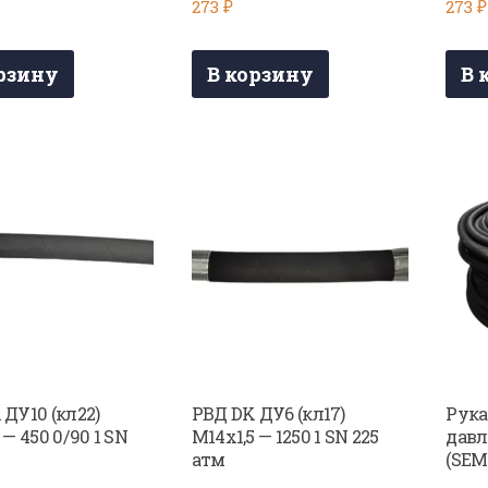
273
₽
273
₽
рзину
В корзину
В 
 ДУ10 (кл22)
РВД DK ДУ6 (кл17)
Рука
 — 450 0/90 1 SN
М14х1,5 — 1250 1 SN 225
давл
м
атм
(SEM