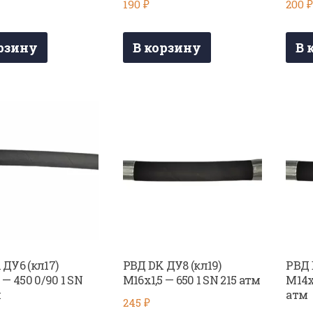
190
₽
200
рзину
В корзину
В 
 ДУ6 (кл17)
РВД DK ДУ8 (кл19)
РВД 
 — 450 0/90 1 SN
М16х1,5 — 650 1 SN 215 атм
М14х1
м
атм
245
₽