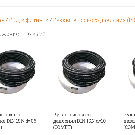
ая
/
РВД и фитинги
/
Рукава высокого давления (Р
Цены:
жение 1–16 из 72
по
возрастанию
высокого
Рукав высокого
Рука
ия DIN 1SN d=06
давления DIN 1SN d=10
давл
)
(COMET)
(COM