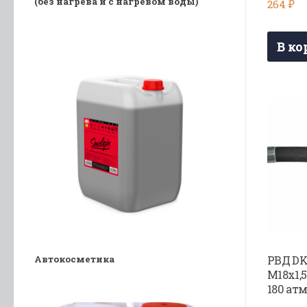
(без нагрева и с нагревом воды)
264
₽
В ко
Автокосметика
РВД DK
М18х1,5
180 ат