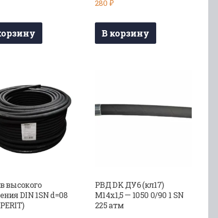
280
₽
корзину
В корзину
в высокого
РВД DK ДУ6 (кл17)
ения DIN 1SN d=08
М14х1,5 — 1050 0/90 1 SN
PERIT)
225 атм