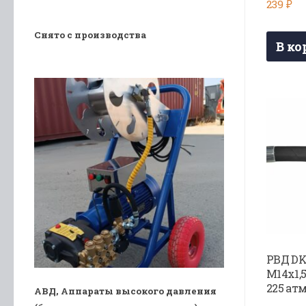
239
₽
Снято с производства
В ко
РВД DK
М14х1,5
225 ат
АВД, Аппараты высокого давления