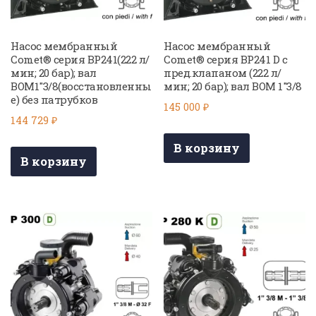
Насос мембранный
Насос мембранный
Comet® серия BP241(222 л/
Comet® серия BP241 D с
мин; 20 бар); вал
пред.клапаном (222 л/
ВОМ1″3/8(восстановленны
мин; 20 бар); вал ВОМ 1″3/8
е) без патрубков
145 000
₽
144 729
₽
В корзину
В корзину