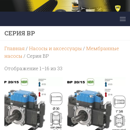
Перейти к содержимому
CЕРИЯ BP
Главная
/
Насосы и аксессуары
/
Мембранные
насосы
/ Cерия BP
Цены:
Отображение 1–16 из 33
по
возрастанию