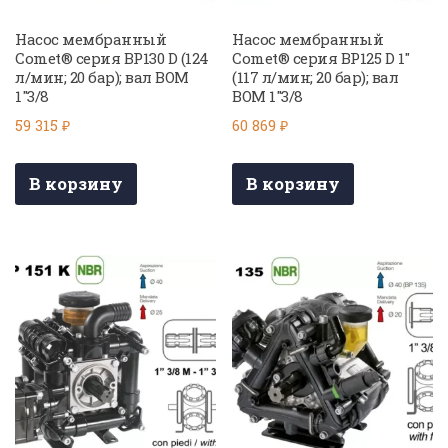
Насос мембранный
Насос мембранный
Comet® серия BP130 D (124
Comet® серия BP125 D 1″
л/мин; 20 бар); вал ВОМ
(117 л/мин; 20 бар); вал
1″3/8
ВОМ 1″3/8
59 315
₽
60 869
₽
В корзину
В корзину