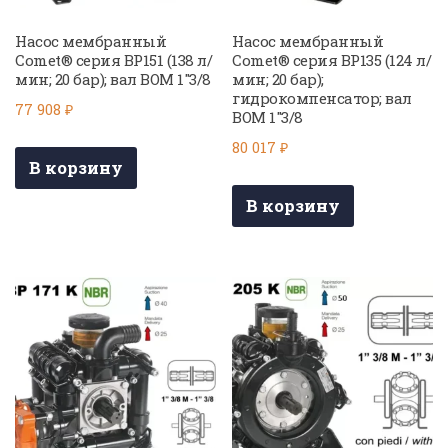
Насос мембранный
Насос мембранный
Comet® серия BP151 (138 л/
Comet® серия BP135 (124 л/
мин; 20 бар); вал ВОМ 1″3/8
мин; 20 бар);
гидрокомпенсатор; вал
77 908
₽
ВОМ 1″3/8
80 017
₽
В корзину
В корзину