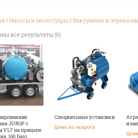
ая
/
Насосы и аксессуары
/
Вакуумные и перекачи
Цены:
ны все результаты (6)
по
возрастанию
нированная
Специальные установки
Агре
вка JUROP с
изме
Цена по запросу
м VL7 на прицепе
Цена
ин, 160 Бар)