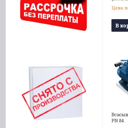
Цена п
В ко
Всасыв
PN 84