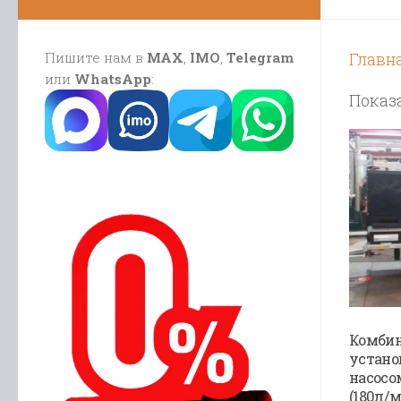
Пишите нам в
MAX
,
IMO
,
Telegram
Главн
или
WhatsApp
:
Показа
Комби
устано
насосо
(180л/м