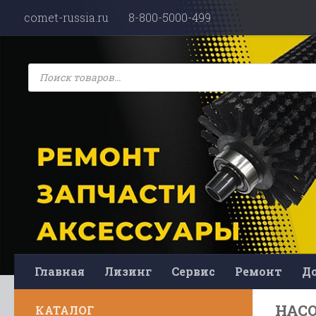
comet-russia.ru
8-800-5000-499
Перейти к содержимому
Поиск
товаров
Главная
Лизинг
Сервис
Ремонт
До
НАС
КАТАЛОГ