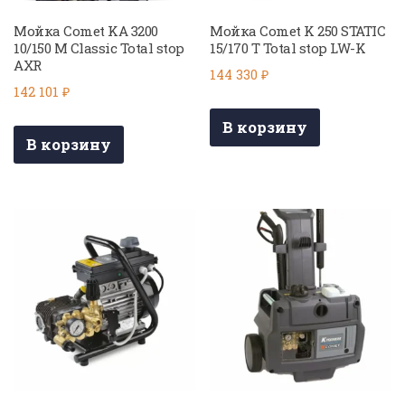
Мойка Comet KA 3200
Мойка Comet K 250 STATIC
10/150 M Classic Total stop
15/170 T Total stop LW-K
AXR
144 330
₽
142 101
₽
В корзину
В корзину