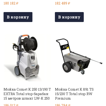
180 182
₽
182 489
₽
В корзину
В корзину
Мойка Comet K 250 13/190 T
Мойка Comet K 891 TS
EXTRA Total stop барабан
15/230 T Total stop RW
15 метров шланг LW-K 250
Premium
186 012
₽
186 784
₽