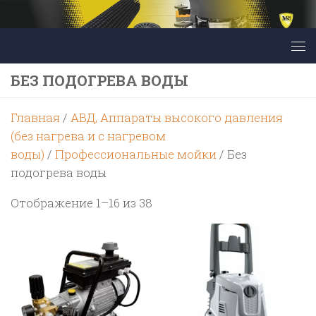
Перейти к содержимому
БЕЗ ПОДОГРЕВА ВОДЫ
Главная
/
АВД, Аппараты высокого давления
(без нагрева и с нагревом
воды)
/
Профессиональные мойки
/ Без
подогрева воды
Цены:
Отображение 1–16 из 38
по
возрастанию