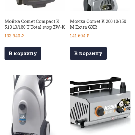
Мойка Comet Compact K
Мойка Comet K 200 10/150
5.13 13/180 T Total stop ZW-K
M Extra GXR
133 940
₽
141 694
₽
В корзину
В корзину