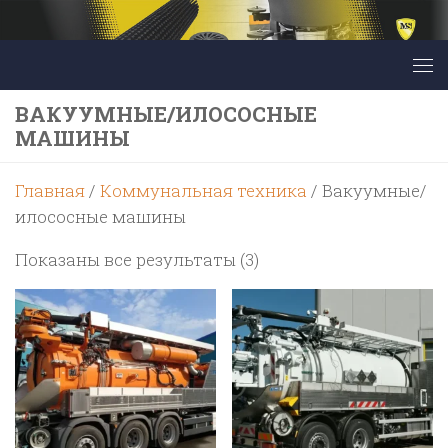
Перейти к содержимому
ВАКУУМНЫЕ/ИЛОСОСНЫЕ
МАШИНЫ
Главная
/
Коммунальная техника
/ Вакуумные/
илососные машины
Цены:
Показаны все результаты (3)
по
возрастанию