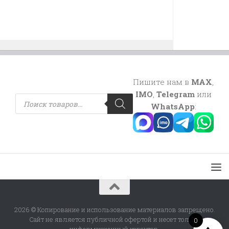
Пишите нам в
MAX
,
IMO
,
Telegram
или
Поиск
товаров
WhatsApp
:
2026 © Копирование и использование материалов запрещено.
Сайт не является публичной офертой и несет только
0