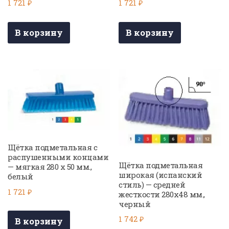
1 721
₽
1 721
₽
В корзину
В корзину
Щётка подметальная с
распушенными концами
Щётка подметальная
— мягкая 280 х 50 мм.,
широкая (испанский
белый
стиль) — средней
1 721
₽
жесткости 280х48 мм.,
черный
1 742
₽
В корзину