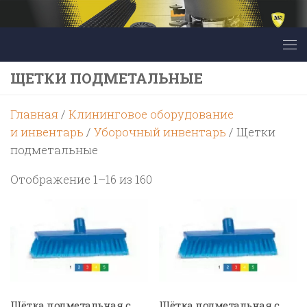
Перейти к содержимому
ЩЕТКИ ПОДМЕТАЛЬНЫЕ
Главная
/
Клининговое оборудование
и инвентарь
/
Уборочный инвентарь
/ Щетки
подметальные
Цены:
Отображение 1–16 из 160
по
возрастанию
Щётка подметальная с
Щётка подметальная с