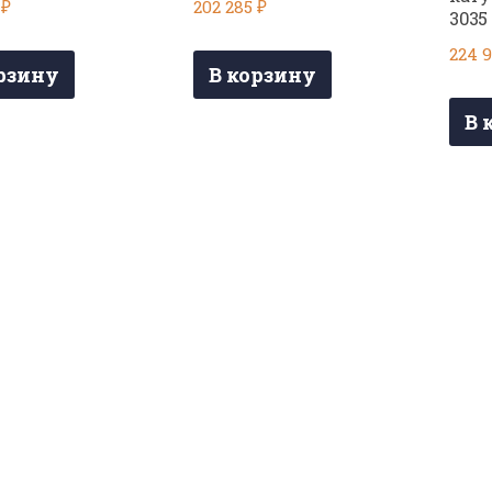
2
₽
202 285
₽
3035 
224 
рзину
В корзину
В 