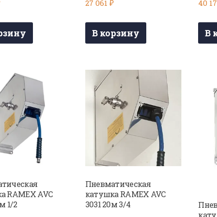
₽
27 061
₽
40 1
рзину
В корзину
В 
тическая
Пневматическая
ка RAMEX AVC
катушка RAMEX AVC
м 1/2
3031 20м 3/4
Пнев
кат