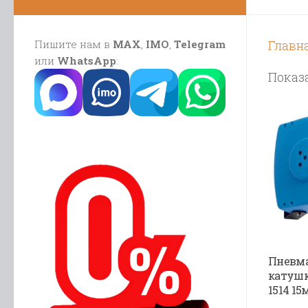
Пишите нам в
MAX
,
IMO
,
Telegram
Главн
или
WhatsApp
:
Показа
Пневма
катуш
1514 15м