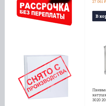
27 061
В ко
Пневма
катуш
3020 20