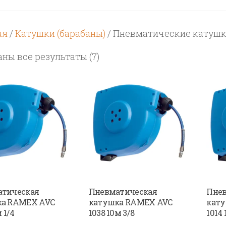
ая
/
Катушки (барабаны)
/ Пневматические катуш
Цены:
ны все результаты (7)
по
возрастанию
тическая
Пневматическая
Пнев
ка RAMEX AVC
катушка RAMEX AVC
кат
 1/4
1038 10м 3/8
1014 