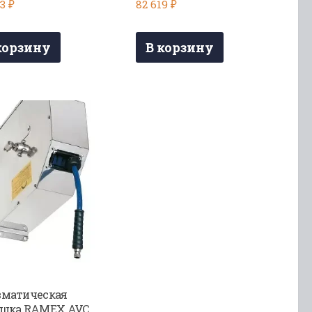
73
₽
82 619
₽
корзину
В корзину
матическая
ушка RAMEX AVC