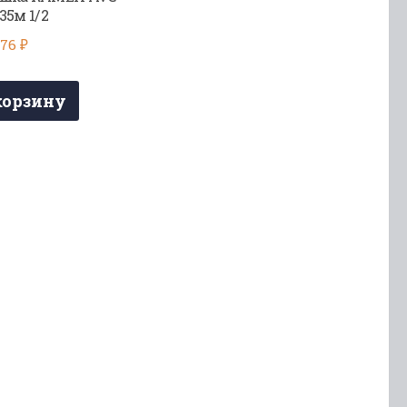
35м 1/2
976
₽
корзину